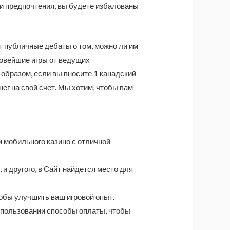
ши предпочтения, вы будете избалованы
т публичные дебаты о том, можно ли им
новейшие игры от ведущих
 образом, если вы вносите 1 канадский
ег на свой счет. Мы хотим, чтобы вам
и мобильного казино с отличной
, и другого, в Сайт найдется место для
обы улучшить ваш игровой опыт.
использовании способы оплаты, чтобы