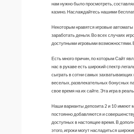
нам нужно было просмотреть, составлял
казино. Наслаждайтесь нашими бесплат
Некоторым нравятся игровые автоматы 
заработать деньги. Во всех случаях игр
доступными игровыми возможностями. Ес
Есть много причин, по которым Сайт я
нас в рукаве есть широкий спектр лега
сыграть в сотни самых захватывающих и
веселых, развлекательных бонусных па
свое время на их сайте. Эта игра в реа
Наши варианты депозита 2 и 10 имеют м
постоянно добавляются и совершенству
доступных в настоящее время. В дополн
этого, игроки могут насладиться широ