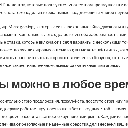
VIP-клиентов, которые пользуются множеством преимуществ и во
ие счета, еженедельные рекламные предложения и многое другое
яд игр Microgaming, в которых есть пасхальные яйца, джекпоты и
 запомнят. Как только вы это сделаете, мы оба заберем часть вы
ные ставки, которые включают в себя варианты с несколькими точ
ожество лучших игровых автоматов; вы можете найти игры, котор
ки могут рассчитывать на огромное количество бонусов, которые
льное казино, наполненное самыми захватывающими играми.
ры можно в любое вре
носительно этого предложения, пожалуйста, посетите страницу п
ддержки работает круглосуточно и без выходных, чтобы помочь
ришло время рассчитаться после крупного выигрыша. Каждый из н
беспечивают безопасные и надежные средства для внесения ваш