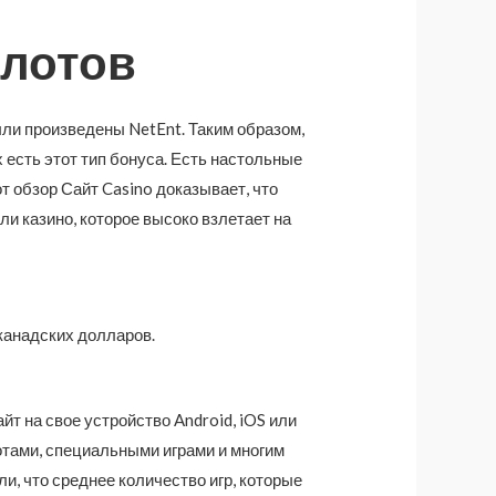
слотов
ыли произведены NetEnt. Таким образом,
 есть этот тип бонуса. Есть настольные
т обзор Сайт Casino доказывает, что
и казино, которое высоко взлетает на
канадских долларов.
айт на свое устройство Android, iOS или
отами, специальными играми и многим
, что среднее количество игр, которые