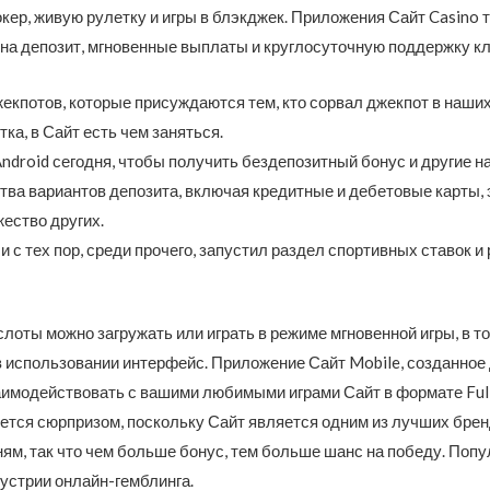
кер, живую рулетку и игры в блэкджек. Приложения Сайт Casino
на депозит, мгновенные выплаты и круглосуточную поддержку кл
кпотов, которые присуждаются тем, кто сорвал джекпот в наших 
тка, в Сайт есть чем заняться.
ndroid сегодня, чтобы получить бездепозитный бонус и другие н
тва вариантов депозита, включая кредитные и дебетовые карты,
жество других.
 и с тех пор, среди прочего, запустил раздел спортивных ставок 
слоты можно загружать или играть в режиме мгновенной игры, в т
в использовании интерфейс. Приложение Сайт Mobile, созданное
аимодействовать с вашими любимыми играми Сайт в формате Full
яется сюрпризом, поскольку Сайт является одним из лучших бре
м, так что чем больше бонус, тем больше шанс на победу. Попул
дустрии онлайн-гемблинга.