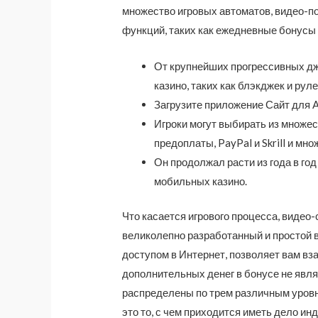
множество игровых автоматов, видео-по
функций, таких как ежедневные бонусы 
От крупнейших прогрессивных дже
казино, таких как блэкджек и руле
Загрузите приложение Сайт для A
Игроки могут выбирать из множес
предоплаты, PayPal и Skrill и мно
Он продолжал расти из года в год
мобильных казино.
Что касается игрового процесса, видео-
великолепно разработанный и простой 
доступом в Интернет, позволяет вам вз
дополнительных денег в бонусе не явл
распределены по трем различным уровня
это то, с чем приходится иметь дело ин