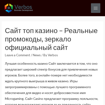
Skip
to
Main
content
Men
Сайт топ казино – Реальные
промокоды, зеркало
официальный сайт
Leave a Comment
/
News
/ By
Verbos
Лучшая особенность казино Сайт заключается в том, что оно
предлагает широкий спектр бонусов для привлечения новых
игроков. Более того, в онлайн-покере нет необходимости
ждать крупного выигрыша в живом казино. Игры
запрограммированы с помощью лучшего программного
обеспечения для видео и носят добросовестное имя
Microgaming. Сайт Casino предлагает программу лояльности,
которая вознаграждает игроков за их преданность сайту.