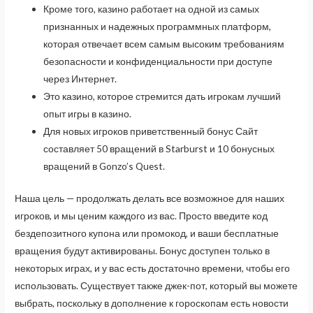
Кроме того, казино работает на одной из самых
признанных и надежных программных платформ,
которая отвечает всем самым высоким требованиям
безопасности и конфиденциальности при доступе
через Интернет.
Это казино, которое стремится дать игрокам лучший
опыт игры в казино.
Для новых игроков приветственный бонус Сайт
составляет 50 вращений в Starburst и 10 бонусных
вращений в Gonzo’s Quest.
Наша цель — продолжать делать все возможное для наших
игроков, и мы ценим каждого из вас. Просто введите код
бездепозитного купона или промокод, и ваши бесплатные
вращения будут активированы. Бонус доступен только в
некоторых играх, и у вас есть достаточно времени, чтобы его
использовать. Существует также джек-пот, который вы можете
выбрать, поскольку в дополнение к гороскопам есть новости