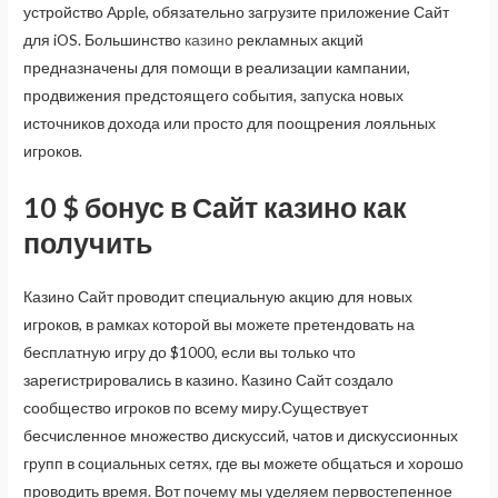
устройство Apple, обязательно загрузите приложение Сайт
для iOS. Большинство
казино
рекламных акций
предназначены для помощи в реализации кампании,
продвижения предстоящего события, запуска новых
источников дохода или просто для поощрения лояльных
игроков.
10 $ бонус в Сайт казино как
получить
Казино Сайт проводит специальную акцию для новых
игроков, в рамках которой вы можете претендовать на
бесплатную игру до $1000, если вы только что
зарегистрировались в казино. Казино Сайт создало
сообщество игроков по всему миру.Существует
бесчисленное множество дискуссий, чатов и дискуссионных
групп в социальных сетях, где вы можете общаться и хорошо
проводить время. Вот почему мы уделяем первостепенное