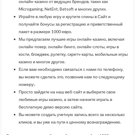
онлайн-казино от ведущих брендов, таких как
Microgaming, NetEnt, Betsoft и многих других.
Играйте в любую игру и крутите спины в Сайт и
получайте бонусы за регистрацию и приветственный
пакет в размере 1000 евро.
Мы предлагаем лучшие игры онлайн-казино, включая
онлайн-покер, онлайн-бинго, онлайн-слоты, игры в
кости, блэкджек, рулетку, скретч-карты, мобильные игры
казино и многое другое.
Если вам необходимо связаться с нами по телефону,
вы можете сделать это, позвонив нам по следующему
номеру:.
Просто зайдите на наш веб-сайт и выберите свои
любимые игры казино, а затем начните играть в
бесплатную демо-версию сайта.
Вы можете создать учетную запись всего за несколько
кликов, и вы уже на пути к ценному вознаграждению.