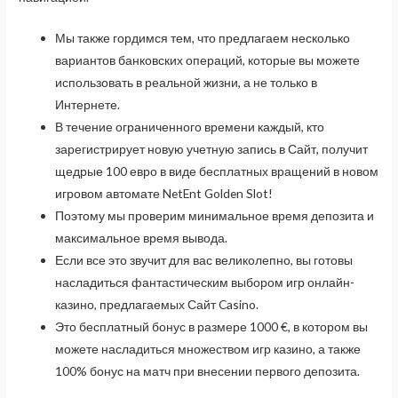
Мы также гордимся тем, что предлагаем несколько
вариантов банковских операций, которые вы можете
использовать в реальной жизни, а не только в
Интернете.
В течение ограниченного времени каждый, кто
зарегистрирует новую учетную запись в Сайт, получит
щедрые 100 евро в виде бесплатных вращений в новом
игровом автомате NetEnt Golden Slot!
Поэтому мы проверим минимальное время депозита и
максимальное время вывода.
Если все это звучит для вас великолепно, вы готовы
насладиться фантастическим выбором игр онлайн-
казино, предлагаемых Сайт Casino.
Это бесплатный бонус в размере 1000 €, в котором вы
можете насладиться множеством игр казино, а также
100% бонус на матч при внесении первого депозита.