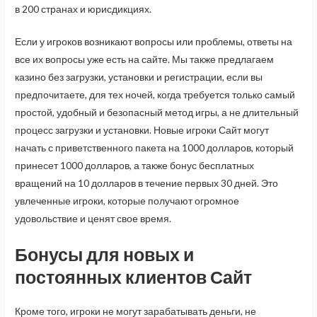
в 200 странах и юрисдикциях.
Если у игроков возникают вопросы или проблемы, ответы на
все их вопросы уже есть на сайте. Мы также предлагаем
казино без загрузки, установки и регистрации, если вы
предпочитаете, для тех ночей, когда требуется только самый
простой, удобный и безопасный метод игры, а не длительный
процесс загрузки и установки. Новые игроки Сайт могут
начать с приветственного пакета на 1000 долларов, который
принесет 1000 долларов, а также бонус бесплатных
вращений на 10 долларов в течение первых 30 дней. Это
увлеченные игроки, которые получают огромное
удовольствие и ценят свое время.
Бонусы для новых и
постоянных клиентов Сайт
Кроме того, игроки не могут зарабатывать деньги, не