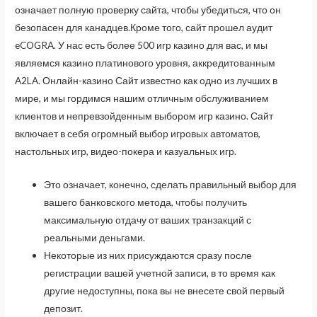
означает полную проверку сайта, чтобы убедиться, что он
безопасен для канадцев.Кроме того, сайт прошел аудит
eCOGRA. У нас есть более 500 игр казино для вас, и мы
являемся казино платинового уровня, аккредитованным
A2LA. Онлайн-казино Сайт известно как одно из лучших в
мире, и мы гордимся нашим отличным обслуживанием
клиентов и непревзойденным выбором игр казино. Сайт
включает в себя огромный выбор игровых автоматов,
настольных игр, видео-покера и казуальных игр.
Это означает, конечно, сделать правильный выбор для
вашего банковского метода, чтобы получить
максимальную отдачу от ваших транзакций с
реальными деньгами.
Некоторые из них присуждаются сразу после
регистрации вашей учетной записи, в то время как
другие недоступны, пока вы не внесете свой первый
депозит.