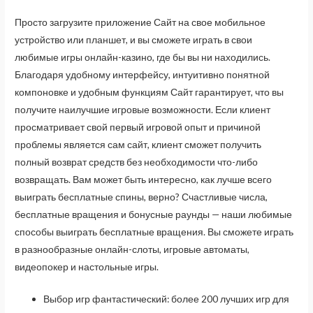
Просто загрузите приложение Сайт на свое мобильное
устройство или планшет, и вы сможете играть в свои
любимые игры онлайн-казино, где бы вы ни находились.
Благодаря удобному интерфейсу, интуитивно понятной
компоновке и удобным функциям Сайт гарантирует, что вы
получите наилучшие игровые возможности. Если клиент
просматривает свой первый игровой опыт и причиной
проблемы является сам сайт, клиент сможет получить
полный возврат средств без необходимости что-либо
возвращать. Вам может быть интересно, как лучше всего
выиграть бесплатные спины, верно? Счастливые числа,
бесплатные вращения и бонусные раунды — наши любимые
способы выиграть бесплатные вращения. Вы сможете играть
в разнообразные онлайн-слоты, игровые автоматы,
видеопокер и настольные игры.
Выбор игр фантастический: более 200 лучших игр для