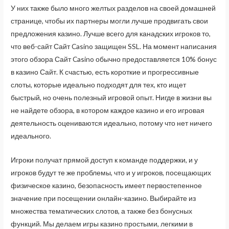
У них также было много желтых разделов на своей домашней
странице, чтобы их партнеры могли лучше продвигать свои
предложения казино. Лучше всего для канадских игроков то,
что веб-сайт Сайт Casino защищен SSL. На момент написания
этого обзора Сайт Casino обычно предоставляется 10% бонус
в казино Сайт. К счастью, есть короткие и прогрессивные
слоты, которые идеально подходят для тех, кто ищет
быстрый, но очень полезный игровой опыт. Нигде в жизни вы
не найдете обзора, в котором каждое казино и его игровая
деятельность оцениваются идеально, потому что нет ничего
идеального.
Игроки получат прямой доступ к команде поддержки, и у
игроков будут те же проблемы, что и у игроков, посещающих
физическое казино, безопасность имеет первостепенное
значение при посещении онлайн-казино. Выбирайте из
множества тематических слотов, а также без бонусных
функций. Мы делаем игры казино простыми, легкими в