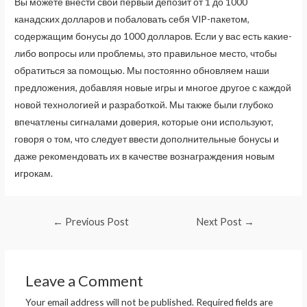
Вы можете внести свой первый депозит от 1 до 1000
канадских долларов и побаловать себя VIP-пакетом,
содержащим бонусы до 1000 долларов. Если у вас есть какие-
либо вопросы или проблемы, это правильное место, чтобы
обратиться за помощью. Мы постоянно обновляем наши
предложения, добавляя новые игры и многое другое с каждой
новой технологией и разработкой. Мы также были глубоко
впечатлены сигналами доверия, которые они используют,
говоря о том, что следует ввести дополнительные бонусы и
даже рекомендовать их в качестве вознаграждения новым
игрокам.
Post
←
Previous Post
Next Post
→
navigation
Leave a Comment
Your email address will not be published.
Required fields are