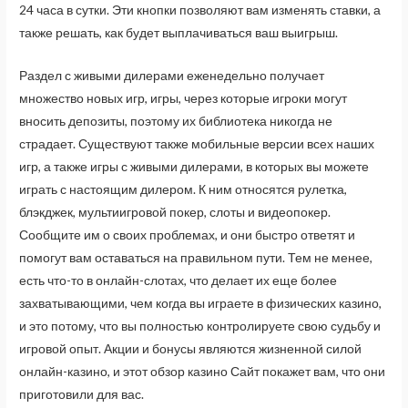
24 часа в сутки. Эти кнопки позволяют вам изменять ставки, а
также решать, как будет выплачиваться ваш выигрыш.
Раздел с живыми дилерами еженедельно получает
множество новых игр, игры, через которые игроки могут
вносить депозиты, поэтому их библиотека никогда не
страдает. Существуют также мобильные версии всех наших
игр, а также игры с живыми дилерами, в которых вы можете
играть с настоящим дилером. К ним относятся рулетка,
блэкджек, мультиигровой покер, слоты и видеопокер.
Сообщите им о своих проблемах, и они быстро ответят и
помогут вам оставаться на правильном пути. Тем не менее,
есть что-то в онлайн-слотах, что делает их еще более
захватывающими, чем когда вы играете в физических казино,
и это потому, что вы полностью контролируете свою судьбу и
игровой опыт. Акции и бонусы являются жизненной силой
онлайн-казино, и этот обзор казино Сайт покажет вам, что они
приготовили для вас.