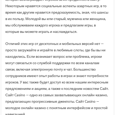
Некоторым нравятся социальные аспекты азартных игр, в то
время как другим нравится предсказуемость, зная, что шансы
в их пользу. Молодой вы или старый, мужчина или женщина,
мы обслуживаем каждого игрока и предлагаем игры, в
которые вы можете играть и наслаждаться.
Отличий этих игр от десктопных и мобильных версий нет —
просто загружайте и играйте в любимые слоты, где бы вы ни
находились. Если возникает вопрос или проблема, игроки
могут связаться со службой поддержки по всем каналам
связи, включая электронную почту и чат. Большинство
сотрудников имеют опыт работы в играх и знают потребности
игроков. У вас также будет доступ ко всем нашим интересным
предложениям и акциям, а также к последним новостям Сайт.
Сайт Casino — одно из самых захватывающих онлайн-казино,
предлагающих прогрессивные джекпоты. Сайт Casino —
молодое онлайн-казино с понятным интерфейсом и простой
навигацией.