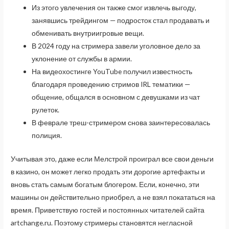
Из этого увлечения он также смог извлечь выгоду,
занявшись трейдингом — подросток стал продавать и
обменивать внутриигровые вещи.
В 2024 году на стримера завели уголовное дело за
уклонение от службы в армии.
На видеохостинге YouTube получил известность
благодаря проведению стримов IRL тематики —
общение, общался в основном с девушками из чат
рулеток.
В феврале треш-стримером снова заинтересовалась
полиция.
Учитывая это, даже если Мелстрой проиграл все свои деньги
в казино, он может легко продать эти дорогие артефакты и
вновь стать самым богатым блогером. Если, конечно, эти
машины он действительно приобрел, а не взял покататься на
время. Приветствую гостей и постоянных читателей сайта
artchange.ru. Поэтому стримеры становятся негласной