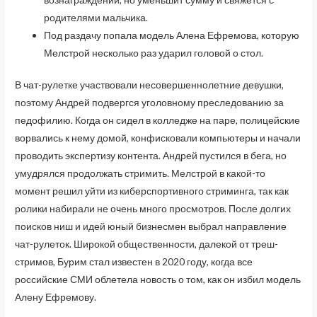
родителями мальчика.
Под раздачу попала модель Алена Ефремова, которую
Мелстрой несколько раз ударил головой о стол.
В чат-рулетке участвовали несовершеннолетние девушки,
поэтому Андрей подвергся уголовному преследованию за
педофилию. Когда он сидел в колледже на паре, полицейские
ворвались к нему домой, конфисковали компьютеры и начали
проводить экспертизу контента. Андрей пустился в бега, но
умудрялся продолжать стримить. Мелстрой в какой-то
момент решил уйти из киберспортивного стриминга, так как
ролики набирали не очень много просмотров. После долгих
поисков ниш и идей юный бизнесмен выбрал направление
чат-рулеток. Широкой общественности, далекой от треш-
стримов, Бурим стал известен в 2020 году, когда все
российские СМИ облетела новость о том, как он избил модель
Алену Ефремову.