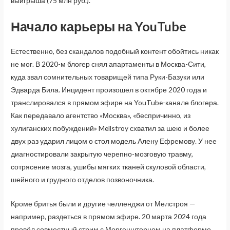
выигрыша (75 млн руб.).
Начало карьеры на YouTube
Естественно, без скандалов подобный контент обойтись никак
не мог. В 2020-м блогер снял апартаменты в Москва-Сити,
куда звал сомнительных товарищей типа Руки-Базуки или
Эдварда Била. Инцидент произошел в октябре 2020 года и
транслировался в прямом эфире на YouTube-канале блогера.
Как передавало агентство «Москва», «беспричинно, из
хулиганских побуждений» Mellstroy схватил за шею и более
двух раз ударил лицом о стол модель Алену Ефремову. У нее
диагностировали закрытую черепно-мозговую травму,
сотрясение мозга, ушибы мягких тканей скуловой области,
шейного и грудного отделов позвоночника.
Кроме бритья были и другие челленджи от Мелстроя —
например, раздеться в прямом эфире. 20 марта 2024 года
провёл совместный стрим с Моргенштерном на платформе