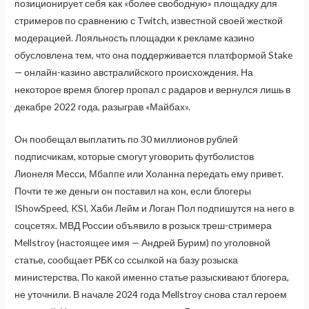
позиционирует себя как «более свободную» площадку для
стримеров по сравнению с Twitch, известной своей жесткой
модерацией. Лояльность площадки к рекламе казино
обусловлена тем, что она поддерживается платформой Stake
— онлайн-казино австралийского происхождения. На
некоторое время блогер пропал с радаров и вернулся лишь в
декабре 2022 года, разыграв «Майбах».
Он пообещал выплатить по 30 миллионов рублей
подписчикам, которые смогут уговорить футболистов
Лионеля Месси, Мбаппе или Холанна передать ему привет.
Почти те же деньги он поставил на кон, если блогеры
IShowSpeed, KSI, Хаби Лейм и Логан Пол подпишутся на него в
соцсетях. МВД России объявило в розыск треш-стримера
Mellstroy (настоящее имя — Андрей Бурим) по уголовной
статье, сообщает РБК со ссылкой на базу розыска
министерства. По какой именно статье разыскивают блогера,
не уточнили. В начале 2024 года Mellstroy снова стал героем