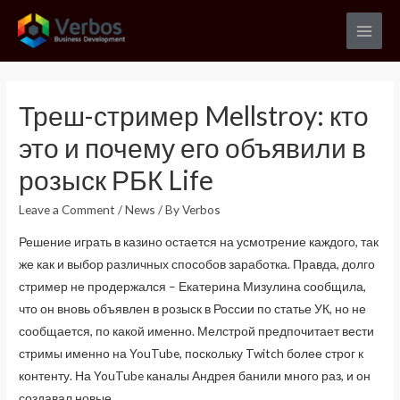
Skip
to
Main
content
Men
Треш-стример Mellstroy: кто
это и почему его объявили в
розыск РБК Life
Leave a Comment
/
News
/ By
Verbos
Решение играть в казино остается на усмотрение каждого, так
же как и выбор различных способов заработка. Правда, долго
стример не продержался – Екатерина Мизулина сообщила,
что он вновь объявлен в розыск в России по статье УК, но не
сообщается, по какой именно. Мелстрой предпочитает вести
стримы именно на YouTube, поскольку Twitch более строг к
контенту. На YouTube каналы Андрея банили много раз, и он
создавал новые.