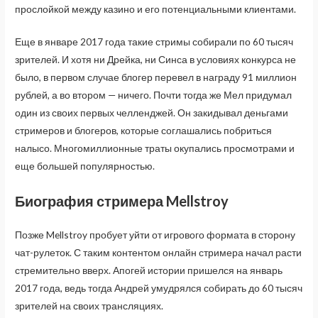
прослойкой между казино и его потенциальными клиентами.
Еще в январе 2017 года такие стримы собирали по 60 тысяч
зрителей. И хотя ни Дрейка, ни Синса в условиях конкурса не
было, в первом случае блогер перевел в награду 91 миллион
рублей, а во втором — ничего. Почти тогда же Мел придумал
один из своих первых челленджей. Он закидывал деньгами
стримеров и блогеров, которые соглашались побриться
налысо. Многомиллионные траты окупались просмотрами и
еще большей популярностью.
Биография стримера Mellstroy
Позже Mellstroy пробует уйти от игрового формата в сторону
чат-рулеток. С таким контентом онлайн стримера начал расти
стремительно вверх. Апогей истории пришелся на январь
2017 года, ведь тогда Андрей умудрялся собирать до 60 тысяч
зрителей на своих трансляциях.