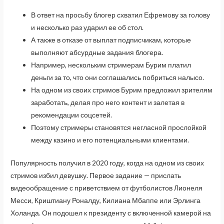
В ответ на просьбу блогер схватил Ефремову за голову
и несколько раз ударил ее об стол.
А также в отказе от выплат подписчикам, которые
выполняют абсурдные задания блогера.
Например, нескольким стримерам Бурим платил
деньги за то, что они соглашались побриться налысо.
На одном из своих стримов Бурим предложил зрителям
заработать, делая про него контент и залетая в
рекомендации соцсетей.
Поэтому стримеры становятся негласной прослойкой
между казино и его потенциальными клиентами.
Популярность получил в 2020 году, когда на одном из своих
стримов избил девушку. Первое задание — прислать
видеообращение с приветствием от футболистов Лионеля
Месси, Криштиану Роналду, Килиана Мбаппе или Эрлинга
Холанда. Он подошел к президенту с включенной камерой на