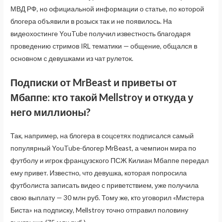
МВД РФ, но официальной информации о статье, по которой
блогера объявили в розыск так и не появилось. На
видеохостинге YouTube получил известность благодаря
проведению стримов IRL тематики — общение, общался в
основном с девушками из чат рулеток.
Подписки от MrBeast и приветы от
Мбаппе: кто такой Mellstroy и откуда у
него миллионы?
Так, например, на блогера в соцсетях подписался самый
популярный YouTube-блогер MrBeast, а чемпион мира по
футболу и игрок французского ПСЖ Килиан Мбаппе передал
ему привет. Известно, что девушка, которая попросила
футболиста записать видео с приветствием, уже получила
свою выплату — 30 млн руб. Тому же, кто уговорил «Мистера
Биста» на подписку, Mellstroy точно отправил половину