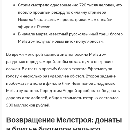
Стрим смотрело одновременно 720 тысяч человек, что
побило прошлый рекорд по онлайну стримера
Некоглай, став самым просматриваемым онлайн-
эфиром в России.
В начале марта известный русскоязычный треш-блогер
Mellstroy получил новый виток популярности.
Во время
мелстрой казино
а она попросила Mellstroy
раздеться перед камерой, чтобы доказать, что он красиво
сложен. В ответ на просьбу блогер схватил Ефремову за
голову и несколько раз ударил ее об стол. Второе задание —
пробежать на поле в финале Лиги Чемпионов с надписью
Mellstroy на теле. Перед этим Андрей приобрел себе девять
дорогих автомобилей, общая стоимость которых составила
500 миллионов рублей.
Возвращение Мелстроя: донаты
и бритье блогеров налысо