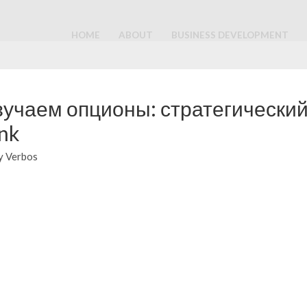
HOME
ABOUT
BUSINESS DEVELOPMENT
зучаем опционы: стратегический
nk
y
Verbos