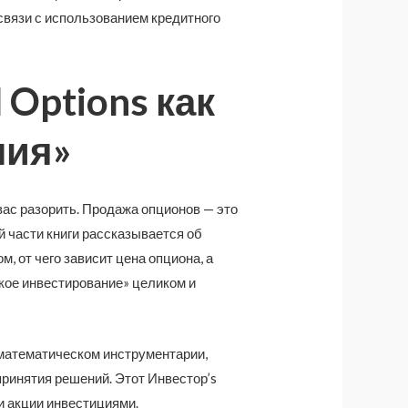
связи с использованием кредитного
 Options как
ния»
вас разорить. Продажа опционов — это
й части книги рассказывается об
м, от чего зависит цена опциона, а
кое инвестирование» целиком и
 математическом инструментарии,
ринятия решений. Этот Инвестор’s
и акции инвестициями.