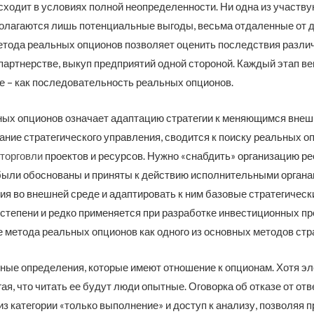
ходит в условиях полной неопределенности. Ни одна из участву
олагаются лишь потенциальные выгоды, весьма отдаленные от д
етода реальных опционов позволяет оценить последствия различ
 партнерстве, выкуп предприятий одной стороной. Каждый этап в
те – как последовательность реальных опционов.
ых опционов означает адаптацию стратегии к меняющимся внешн
ание стратегического управления, сводится к поиску реальных о
 торговли
проектов и ресурсов. Нужно «снабдить» организацию ре
и были обоснованы и приняты к действию исполнительными орган
я во внешней среде и адаптировать к ним базовые стратегическ
 степени и редко применяется при разработке инвестиционных про
е метода реальных опционов как одного из основных методов стр
вные определения, которые имеют отношение к опционам. Хотя э
гая, что читать ее будут люди опытные. Оговорка об отказе от 
из категории «только выполнение» и доступ к анализу, позволяя 