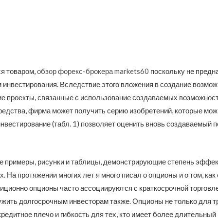
я товаром,
обзор форекс-брокера markets60
поскольку не предн
м инвестирования. Вследствие этого вложения в создание возмож
 проекты, связанные с использование создаваемых возможност
едства, фирма может получить серию изобретений, которые можн
нвестирование (табл. 1) позволяет оценить вновь создаваемый п
е примеры, рисунки и таблицы, демонстрирующие степень эффек
 На протяжении многих лет я много писал о опционы и о том, ка
ционно опционы часто ассоциируются с краткосрочной торговлей
лужить долгосрочным инвесторам также. Опционы не только для 
кредитное плечо и гибкость для тех, кто имеет более длительны