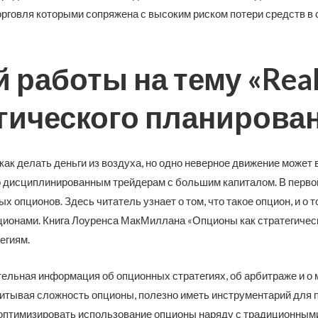
рговля которыми сопряжена с высоким риском потери средств в 
 работы на тему «Real
гического планирова
к делать деньги из воздуха, но одно неверное движение может 
ко дисциплинированным трейдерам с большим капиталом. В перво
опционов. Здесь читатель узнает о том, что такое опцион, и о то
ционами. Книга Лоуренса МакМиллана «Опционы как стратегичес
егиям.
тельная информация об опционных стратегиях, об арбитраже и о
итывая сложность опционы, полезно иметь инструментарий для п
ет оптимизировать использование опционы наряду с традиционным