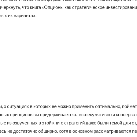
дчеркнуть, что книга «Опционы как стратегическое инвестирован
ных их вариантах.
и, о ситуациях в которых ее можно применить оптимально, поймет,
онных принципов вы придерживаетесь, и спекулятивно и консерв
рые из озвученных в этой книге стратегий даже были темой для
десь не достаточно обширно, хотя в основном рассматриваются 