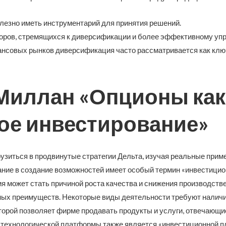
лезно иметь инструментарий для принятия решений.
оров, стремящихся к диверсификации и более эффективному уп
нсовых рынков диверсификация часто рассматривается как клю
Миллан «Опционы как
кое инвестирование»
рузиться в продвинутые стратегии Дельта, изучая реальные при
ние в создание возможностей имеет особый термин «инвестицио
 может стать причиной роста качества и снижения производствен
ных преимуществ. Некоторые виды деятельности требуют налич
торой позволяет фирме продавать продукты и услуги, отвечающи
е технологической платформы также является «инвестиционной 