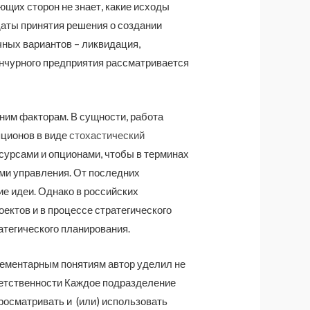
ющих сторон не знает, какие исходы
аты принятия решения о создании
ных вариантов – ликвидация,
енчурного предприятия рассматривается
им факторам. В сущности, работа
пционов в виде
стохастический
сурсами и опционами, чтобы в терминах
ами управления. От последних
ие идеи. Однако в российских
ектов и в процессе стратегического
атегического планирования.
лементарным понятиям автор уделил не
ответственности Каждое подразделение
просматривать и (или) использовать