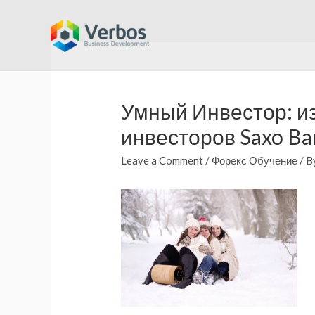
Skip
to
content
Умный Инвестор: и
инвесторов Saxo Ba
Leave a Comment
/
Форекс Обучение
/ B