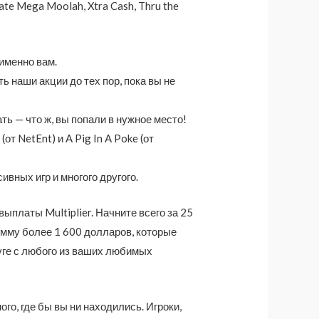
imate Mega Moolah, Xtra Cash, Thru the
именно вам.
ь наши акции до тех пор, пока вы не
ть — что ж, вы попали в нужное место!
от NetEnt) и A Pig In A Poke (от
ивных игр и многого другого.
ыплаты Multiplier. Начните всего за 25
мму более 1 600 долларов, которые
уге с любого из ваших любимых
го, где бы вы ни находились. Игроки,