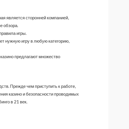
рая является сторонней компанией,
е обзора.
правила игры.
нет нужную игру в любую категорию,
-казино предлагают множество
ств. Прежде чем приступить к работе,
ния казино и безопасности проводимых
инго в 21 век.