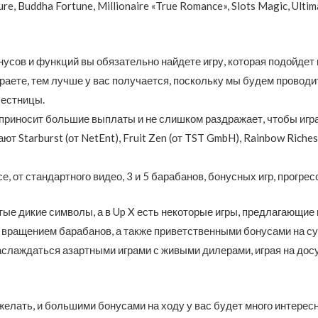
sure, Buddha Fortune, Millionaire «True Romance», Slots Magic, Ult
сов и функций вы обязательно найдете игру, которая подойдет 
раете, тем лучше у вас получается, поскольку мы будем проводит
лестницы.
й приносит большие выплаты и не слишком раздражает, чтобы игра
 Starburst (от NetEnt), Fruit Zen (от TST GmbH), Rainbow Riches (
, от стандартного видео, 3 и 5 барабанов, бонусных игр, прогресс
ые дикие символы, а в Up X есть некоторые игры, предлагающие в
вращением барабанов, а также приветственными бонусами на су
аслаждаться азартными играми с живыми дилерами, играя на дос
елать, и большими бонусами на ходу у вас будет много интересно