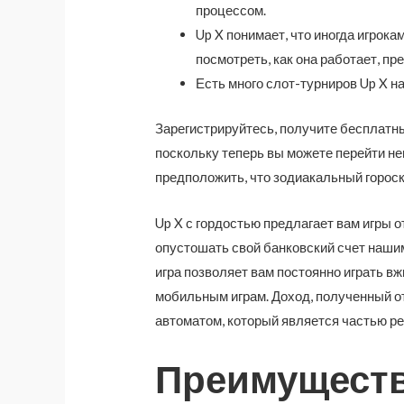
процессом.
Up X понимает, что иногда игрока
посмотреть, как она работает, пр
Есть много слот-турниров Up X 
Зарегистрируйтесь, получите бесплатный
поскольку теперь вы можете перейти не
предположить, что зодиакальный гороск
Up X с гордостью предлагает вам игры о
опустошать свой банковский счет нашим
игра позволяет вам постоянно играть вж
мобильным играм. Доход, полученный от
автоматом, который является частью ре
Преимущества