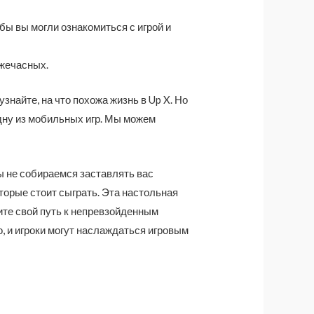
обы вы могли ознакомиться с игрой и
ежечасных.
знайте, на что похожа жизнь в Up X. Но
одну из мобильных игр. Мы можем
Мы не собираемся заставлять вас
торые стоит сыграть. Эта настольная
ните свой путь к непревзойденным
, и игроки могут наслаждаться игровым