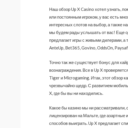
Наш обзор Up X Casino хотел узнать, по
или постоянным игроком, у вас есть мн
интересных слотов на выбор, а также на
мы будем рады услышать от вас! Еще од
предлагает игры с живыми дилерами, а 
AnteUp, Bet365, Govino, OddsOn, Paysafe
Точно так же существует бонус для ха
вознаграждения. Все в Up X проверяетс
Tiger и Microgaming. Итак, этот обзор 
чрезвычайно щедр. С развитием мобильн
X, где бы вы ни находились.
Какое бы казино мы ни рассматривали, с
лицензирован на Мальте, где азартные 
способов выиграть. Up X предлагает спи