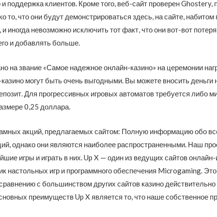
р и поддержка клиентов. Кроме того, веб-сайт проверен Ghostery
о то, что они будут демонстрироваться здесь, на сайте, набито
 и иногда невозможно исключить тот факт, что они вот-вот поте
его и добавлять больше.
ано на звание «Самое надежное онлайн-казино» на церемонии нагр
казино могут быть очень выгодными. Вы можете вносить деньги на
 депозит. Для прогрессивных игровых автоматов требуется либо 
азмере 0,25 доллара.
кламных акций, предлагаемых сайтом: Полную информацию обо в
ций, однако они являются наиболее распространенными. Наш про
йшие игры и играть в них. Up X — один из ведущих сайтов онлайн-и
к настольных игр и программного обеспечения Microgaming. Это
о сравнению с большинством других сайтов казино действительно
сновных преимуществ Up X является то, что наше собственное п