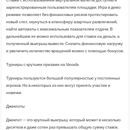
зарегистрированным пользователям площадки. Игра в демо
режиме позволяет без финансовых рисков протестировать
новый слот, окунуться в атмосферу азартных развлечений,
найти автоматы с максимальным показателем отдачи. В
дальнейшем их можно использовать для ставок на деньги, а
полученный выигрыш вывести. Снизить финансовую нагрузку
и увеличить количество вращений можно с помощью бонусов.
Турниры с крутыми призами на Vavada
Турниры пользуются большой популярностью у постоянных
игроков. Но в некоторых из них могут принять участие и
новички.
Джекпоты
Джекпот — это крупный выигрыш, который может в несколько
десятков и даже сотен раз превышать общую сумму ставок.