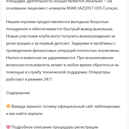
площадка. Деятельность осуществляется легально — на
основании лицензии с номером 8048/JAZ2017-035 Curaçao.
Нашим игрокам предоставляются выгодные бонусные
поощрения и обеспечивается быстрый вывод выигрыша.
Новые участники клуба могут получить вознаграждение за
регистрацию и за первый депозит. Задержки и проблемы с
проведением финансовых операций полностью исключены.
Налоги и комиссии не удерживаются. При возникновении
вопросов пользователь может в любое время обратиться за
помощью в службу технической поддержки. Операторы
работают в режиме 24/7.
Содержание
Вавада зеркало: почему официальный сайт заблокирован
и как найти зеркало
Подробное описание процедуры регистрации