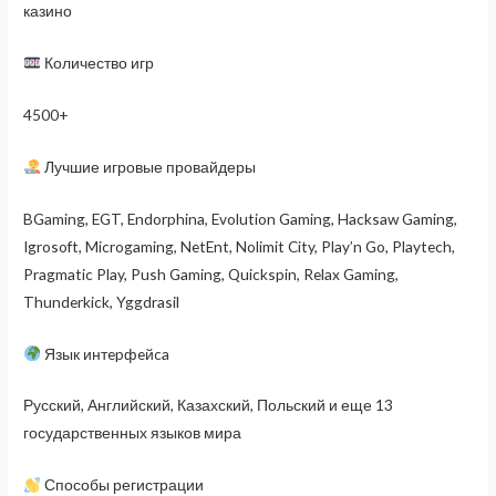
казино
Количество игр
4500+
Лучшие игровые провайдеры
BGaming, EGT, Endorphina, Evolution Gaming, Hacksaw Gaming,
Igrosoft, Microgaming, NetEnt, Nolimit City, Play’n Go, Playtech,
Pragmatic Play, Push Gaming, Quickspin, Relax Gaming,
Thunderkick, Yggdrasil
Язык интepфeйca
Русский, Английский, Казахский, Польский и еще 13
государственных языков мира
Способы регистрации