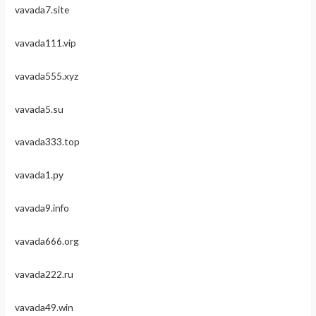
vavada7.site
vavada111.vip
vavada555.xyz
vavada5.su
vavada333.top
vavada1.ру
vavada9.info
vavada666.org
vavada222.ru
vavada49.win