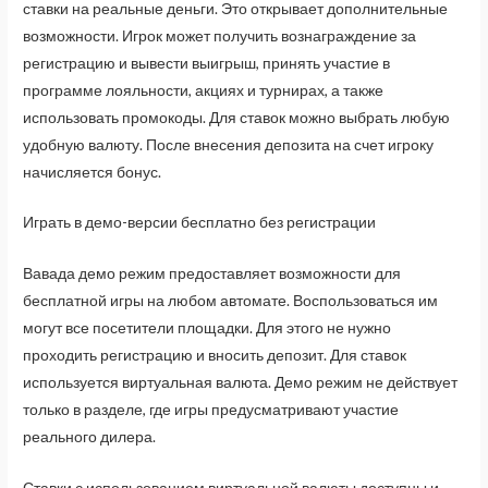
ставки на реальные деньги. Это открывает дополнительные
возможности. Игрок может получить вознаграждение за
регистрацию и вывести выигрыш, принять участие в
программе лояльности, акциях и турнирах, а также
использовать промокоды. Для ставок можно выбрать любую
удобную валюту. После внесения депозита на счет игроку
начисляется бонус.
Играть в демо-версии бесплатно без регистрации
Вавада демо режим предоставляет возможности для
бесплатной игры на любом автомате. Воспользоваться им
могут все посетители площадки. Для этого не нужно
проходить регистрацию и вносить депозит. Для ставок
используется виртуальная валюта. Демо режим не действует
только в разделе, где игры предусматривают участие
реального дилера.
Ставки с использованием виртуальной валюты доступны и