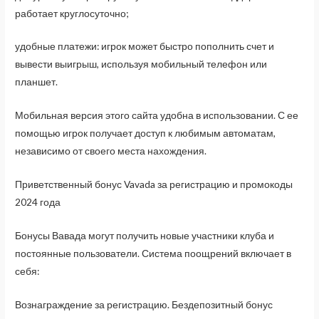
работает круглосуточно;
удобные платежи: игрок может быстро пополнить счет и
вывести выигрыш, используя мобильный телефон или
планшет.
Мобильная версия этого сайта удобна в использовании. С ее
помощью игрок получает доступ к любимым автоматам,
независимо от своего места нахождения.
Приветственный бонус Vavada за регистрацию и промокоды
2024 года
Бонусы Вавада могут получить новые участники клуба и
постоянные пользователи. Система поощрений включает в
себя:
Вознаграждение за регистрацию. Бездепозитный бонус