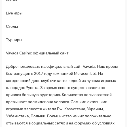
Live игры
Столы
Турниры
Vavada Casino: официальный сайт
Добро пожаловать на официальный сайт Vavada. Наш проект
был запущен в 2017 году компанией Moracon Ltd. На
сегодняшний день клуб считается одной из лучших игровых
площадок Рунета. За время своего существования он
привлек большую аудиторию. Количество пользователей
превышает полмиллиона человек. Самыми активными
игроками являются жители РФ, Казахстана, Украины,
Узбекистана, Польши. Большинство из них положительно
отзываются в социальных сетях и на форумах об условиях