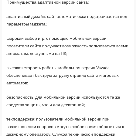
Преимущества адаптивной версии сайта:
адаптивный дизайн: сайт автоматически подстраивается под
параметры гаджета;
широкий выбор игр: с помощью мобильной версии
посетители сайта получают возможность пользоваться всеми
автоматам, доступными на ПК;
высокая скорость работы: мобильная версия Vavada
обеспечивает быструю загрузку страниц сайта и игровых
автоматов;
безопасность: для мобильной версии используются те же
средства защиты, что и для десктопной;
техподдержка: пользователи мобильной версии при
возникновении вопросов могут в любое время обратиться к
дежурному оператору. Служба технической поддержки