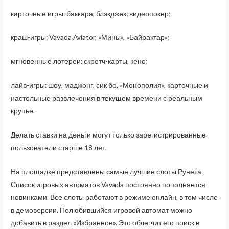
карточные игры: баккара, блэкджек; видеопокер;
краш-игры: Vavada Aviator, «Мины», «Байрактар»;
мгновенные лотереи: скретч-карты, кено;
лайв-игры: шоу, маджонг, сик бо, «Монополия», карточные и
настольные развлечения в текущем времени с реальным
крупье.
Делать ставки на деньги могут только зарегистрированные
пользователи старше 18 лет.
На площадке представлены самые лучшие слоты Рунета.
Список игровых автоматов Vavada постоянно пополняется
новинками. Все слоты работают в режиме онлайн, в том числе
в демоверсии. Полюбившийся игровой автомат можно
добавить в раздел «Избранное». Это облегчит его поиск в