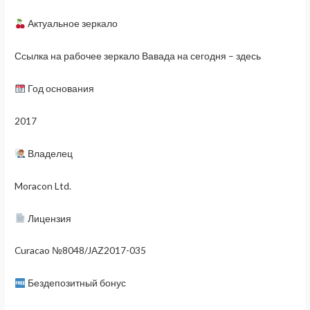
Актуальное зеркало
Ссылка на рабочее зеркало Вавада на сегодня – здесь
Год основания
2017
Владелец
Moracon Ltd.
Лицензия
Curacao №8048/JAZ2017-035
Бездепозитный бонус