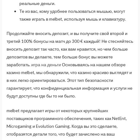
реальные деньги.
Те из вас, кому удобнее пользоваться мышью, могут
также играть в melbet, используя мышь и клавиатуру.
Продолжайте вносить депозит, и вы получите свой второй и
третий 100% бонусы на матч до 300 € каждый! Не стесняйтесь
вносить депозит так часто, как вам нравится, но чем больше
депозитов вы делаете, тем больше бонус вы можете
заработать.
игра на деньги
Основываясь на нашем обзоре
казино melbet, мы обнаружили, что казино красиво выглядят и
в них легко ориентироваться. Этот тип безопасности
гарантирует, что конфиденциальная информация и услуги не
будут доступны где бы то ни было.
melbet предлагает игры от некоторых крупнейших
поставщиков программного обеспечения, таких как NetEnt,
Microgaming и Evolution Gaming. Когда вы это сделаете,
отобразятся детали того, что будет зачислено на ваш