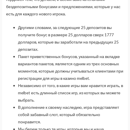
бездепозитными бонусами и предложениями, которые у нас
есть для каждого нового игрока.
Другими словами, за следующие 25 депозитов вы
получите бонус в размере 25 долларов сверх 1777
долларов, которые вы заработали на предыдущих 25
депозитах.
Пакет приветственных бонусов, указанный на вкладке
вариантов пакетов, является одним из трех основных
моментов, которые должны учитываться клиентами при
регистрации для игры в казино melbet.
Независимо от того, в какие игры вам нравится играть, в
melbet есть длинный список игр, из которых вы можете
выбрать.
В дополнение к своему наследию, игра представляет
собой забавный слот, который обязательно
понравится.
Мы берем только те игры, которые мы и наша