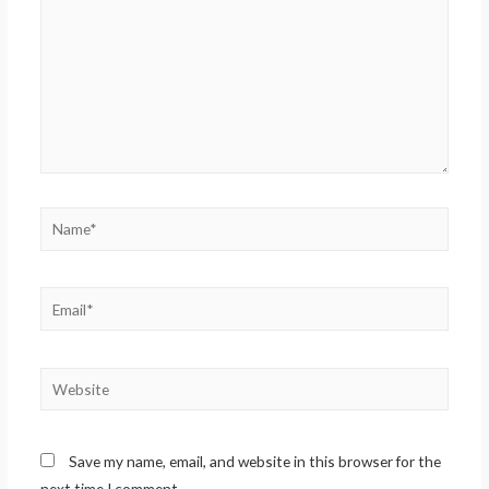
Name*
Email*
Website
Save my name, email, and website in this browser for the
next time I comment.