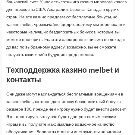
банковский счет. У нас есть сотни игр казино мирового класса
для игроков из США, Австралии, Европы, Канады и других
стран. Не все казино предлагают бесплатные бонусы, но
казино melbet чрезвычайно щедро, поэтому мы перечислили
некоторые из лучших бездепозитных бонусов, которые вы
можете проверить. Если эти электронные письма не доходят
до вас по выбранному адресу, возможно, вы не сможете
получать какие-либо будущие предложения.
Техподдержка казино melbet и
контакты
Они даже могут наслаждаться бесплатными вращениями в
казино melbet, которое дает игроку бездепозитный бонус в
размере 100, прежде чем игроку нужно будет внести депозит.
Это гарантирует, что у вас будет доступ к самым свежим
играм и вы получите максимально возможное качество
обслуживания. Варианты ставок и инструменты навигации