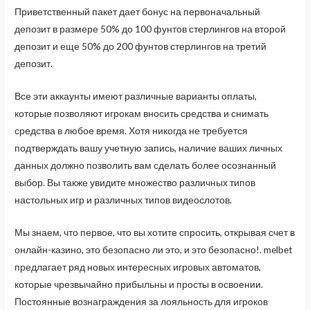
Приветственный пакет дает бонус на первоначальный
депозит в размере 50% до 100 фунтов стерлингов на второй
депозит и еще 50% до 200 фунтов стерлингов на третий
депозит.
Все эти аккаунты имеют различные варианты оплаты,
которые позволяют игрокам вносить средства и снимать
средства в любое время. Хотя никогда не требуется
подтверждать вашу учетную запись, наличие ваших личных
данных должно позволить вам сделать более осознанный
выбор. Вы также увидите множество различных типов
настольных игр и различных типов видеослотов.
Мы знаем, что первое, что вы хотите спросить, открывая счет в
онлайн-казино, это безопасно ли это, и это безопасно!. melbet
предлагает ряд новых интересных игровых автоматов,
которые чрезвычайно прибыльны и просты в освоении.
Постоянные вознаграждения за лояльность для игроков