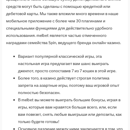
средств могут быть сделаны с помощью кредитной или
дебетовой карты. Мы также вложили много времени в наше
мобильное приложение с более чем 30 плагинами и
специальными функциями для действительно удобного
использования. melbet является частью отмеченного
наградами семейства Spin, ведущего бренда онлайн-казино.
Вариант популярной классической игры, эта
настольная игра предлагает вам шанс выиграть
джекпот, просто сопоставив 7 из 7 кошек в этой игре.
Более того, в казино действует строгая политика
запрета на азартные игры, поэтому ваш игровой опыт
полностью безопасен.
В melbet вы можете выиграть большие бонусы, играя в
игры, которые вам нравятся больше всего, или, если
вам повезет, снять любые выигрыши или депозиты, как
только будете готовы!
Основное различие между ними заключается в том, что