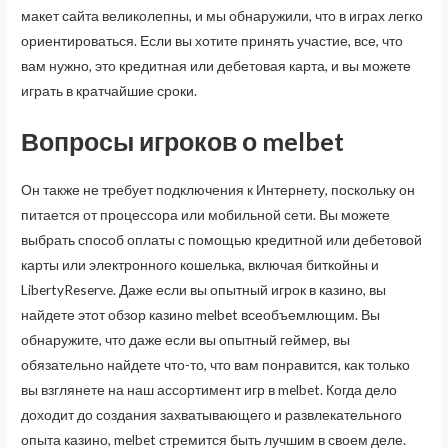
макет сайта великолепны, и мы обнаружили, что в играх легко
ориентироваться. Если вы хотите принять участие, все, что
вам нужно, это кредитная или дебетовая карта, и вы можете
играть в кратчайшие сроки.
Вопросы игроков о melbet
Он также не требует подключения к Интернету, поскольку он
питается от процессора или мобильной сети. Вы можете
выбрать способ оплаты с помощью кредитной или дебетовой
карты или электронного кошелька, включая биткойны и
LibertyReserve. Даже если вы опытный игрок в казино, вы
найдете этот обзор казино melbet всеобъемлющим. Вы
обнаружите, что даже если вы опытный геймер, вы
обязательно найдете что-то, что вам понравится, как только
вы взглянете на наш ассортимент игр в melbet. Когда дело
доходит до создания захватывающего и развлекательного
опыта казино, melbet стремится быть лучшим в своем деле.