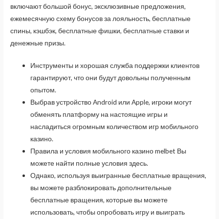
включают большой бонус, эксклюзивные предложения,
ежемесячную схему бонусов за лояльность, бесплатные
спины, кэшбэк, бесплатные фишки, бесплатные ставки и
денежные призы.
Инструменты и хорошая служба поддержки клиентов
гарантируют, что они будут довольны полученным
опытом.
Выбрав устройство Android или Apple, игроки могут
обменять платформу на настоящие игры и
насладиться огромным количеством игр мобильного
казино.
Правила и условия мобильного казино melbet Вы
можете найти полные условия здесь.
Однако, используя выигранные бесплатные вращения,
вы можете разблокировать дополнительные
бесплатные вращения, которые вы можете
использовать, чтобы опробовать игру и выиграть