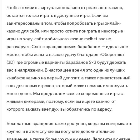
Чтобы отличить виртуальное казино от реального казино,
остается только играть в доступные игры. Если вы
заинтересованы в том, чтобы попробовать игры онлайн-
казино для себя, или просто хотите поиграть в некоторые
игры на ходу, сайт мобильного казино melbet вас не
разочарует. Слот с вращающимся барабаном — идеальное
место, чтобы испытать свою удачу благодаря «Оборотню»
(3D), где огромные варианты барабанов 5×3 будут держать
вас в напряжении. В настоящее время это один из лучших
кэшбэков казино на первый депозит, а также приветственный
знак для новых игроков, который может помочь им получить
много денег. Мы предлагаем самые современные игры с
живыми дилерами, поэтому, если вы ищете казино, от
которого захватывает дух, вы обратились по адресу.
Бесплатные вращения также доступны, когда вы выигрываете
крупно, и в этом случае вы получите дополнительное
вращение, а также большую сумму денег. Депозиты и снятие