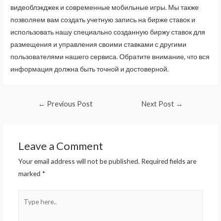
видеоблэкджек и современные мобильные игры. Мы также
позволяем вам создать учетную запись на бирже ставок и
использовать нашу специально созданную биржу ставок для
размещения и управления своими ставками с другими
пользователями нашего сервиса. Обратите внимание, что вся
информация должна быть точной и достоверной.
Post
←
Previous Post
Next Post
→
navigation
Leave a Comment
Your email address will not be published.
Required fields are
marked
*
Type
here..