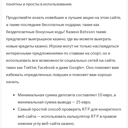
понятны и просты в использовании.
Продолжайте искать новейшие и лучшие акции на этом сайте,
а также последние бесплатные подарки, такие как
бездепозитные бонусные коды! Казино Betsson также
предлагает выигрышное казино, где вы можете выиграть
новые кредиты казино. Игроки могут не только наслаждаться
интересными предложениями по ставкам на спорт, но и
использовать все возможности социальных сетей на сайте,
таких как Twitter, Facebook и даже Google+. Оно поможет вам
избежать определенных ловушек и поможет вам хорошо
начать.
Минимальная сумма депозита составляет 10 евро, а
минимальная сумма вывода — 25 евро.
Самый простой способ проверить RTP для конкретного
веб-сайта — использовать калькулятор RTP в правом
нижнем углу веб-сайта казино.