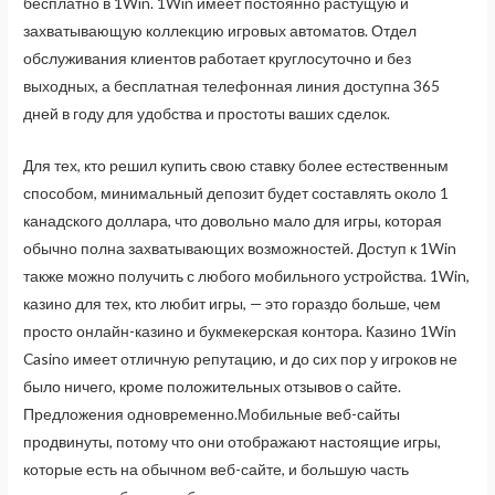
бесплатно в 1Win. 1Win имеет постоянно растущую и
захватывающую коллекцию игровых автоматов. Отдел
обслуживания клиентов работает круглосуточно и без
выходных, а бесплатная телефонная линия доступна 365
дней в году для удобства и простоты ваших сделок.
Для тех, кто решил купить свою ставку более естественным
способом, минимальный депозит будет составлять около 1
канадского доллара, что довольно мало для игры, которая
обычно полна захватывающих возможностей. Доступ к 1Win
также можно получить с любого мобильного устройства. 1Win,
казино для тех, кто любит игры, — это гораздо больше, чем
просто онлайн-казино и букмекерская контора. Казино 1Win
Casino имеет отличную репутацию, и до сих пор у игроков не
было ничего, кроме положительных отзывов о сайте.
Предложения одновременно.Мобильные веб-сайты
продвинуты, потому что они отображают настоящие игры,
которые есть на обычном веб-сайте, и большую часть