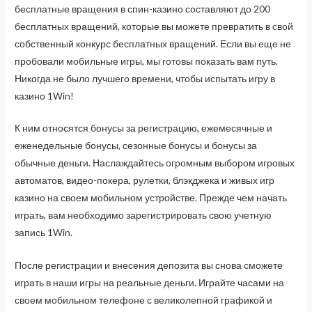
бесплатные вращения в спин-казино составляют до 200
бесплатных вращений, которые вы можете превратить в свой
собственный конкурс бесплатных вращений. Если вы еще не
пробовали мобильные игры, мы готовы показать вам путь.
Никогда не было лучшего времени, чтобы испытать игру в
казино 1Win!
К ним относятся бонусы за регистрацию, ежемесячные и
еженедельные бонусы, сезонные бонусы и бонусы за
обычные деньги. Наслаждайтесь огромным выбором игровых
автоматов, видео-покера, рулетки, блэкджека и живых игр
казино на своем мобильном устройстве. Прежде чем начать
играть, вам необходимо зарегистрировать свою учетную
запись 1Win.
После регистрации и внесения депозита вы снова сможете
играть в наши игры на реальные деньги. Играйте часами на
своем мобильном телефоне с великолепной графикой и