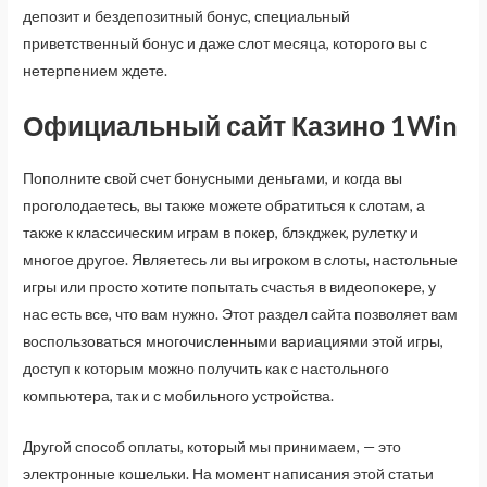
депозит и бездепозитный бонус, специальный
приветственный бонус и даже слот месяца, которого вы с
нетерпением ждете.
Официальный сайт Казино 1Win
Пополните свой счет бонусными деньгами, и когда вы
проголодаетесь, вы также можете обратиться к слотам, а
также к классическим играм в покер, блэкджек, рулетку и
многое другое. Являетесь ли вы игроком в слоты, настольные
игры или просто хотите попытать счастья в видеопокере, у
нас есть все, что вам нужно. Этот раздел сайта позволяет вам
воспользоваться многочисленными вариациями этой игры,
доступ к которым можно получить как с настольного
компьютера, так и с мобильного устройства.
Другой способ оплаты, который мы принимаем, — это
электронные кошельки. На момент написания этой статьи