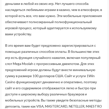
деньгами в любой из своих игр. Нет лучшего способа
насладиться любимыми играми в казино, чем в атмосфере, в
которой есть все, что вам нужно. Эти мобильные приложения
обеспечивают полноэкранный полнофункциональный
игровой процесс, который адаптируется к используемому
вами устройству.
В это время вам будет предложено зарегистрироваться с
помощью различных способов оплаты. В большинстве этих
игр есть функция случайного нажатия, включая популярный
слот Mega Moolah с прогрессивным джекпотом. Для этих
предложений игроки должны будут внести минимальную
сумму в размере 100 долларов США. Сайт и услуги 1Win
Casino функционируют динамично и оперативно, поэтому
сайт и его содержимое отображаются легко и быстро при
доступе к широкому выбору различных браузеров и
мобильных устройств. Вы также увидите безопасные методы
депозита, такие как VISA, MASTERCARD, NETELLER, MAESTRO