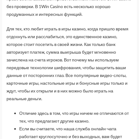
без проверки. В 1Win Casino есть несколько хорошо
продуманных и интересных функций.
Для тех, кто любит играть в игры казино, когда пришло время
отдохнуть или расслабиться, это единственное казино,
которое стоит посетить в своей жизни. Как только банк
авторизует платеж, сумма выигрыша будет мгновенно
зачислена на счета игроков. Вот почему мы используем
передовые технологии шифрования, чтобы защитить ваши
данные от посторонних глаз. Все популярные видео-слоты,
карточные игры, настольные игры и бонусные игры только и
ждут, чтобы их открыли и в них можно было играть на
реальные деньги.
Отличие здесь в том, что игры ничем не отличаются от
тех, что предлагают другие казино.
Если вы считаете, что наша служба онлайн-чата
работает круглосуточно и без выходных, вам будет