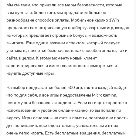
Мы считаем, что приняли все меры безопасности, которые
вам нужны, и, более того, мы предлагаем большое
разнообразие способов оплаты. Мобильное казино 1Win
предлагает вам потрясающую подборку азартных игр, каждая
из которых предлагает огромные бонусы и возможность
выиграть. Еще одним важным аспектом, который следует
учитывать, является безопасность как способов оплаты, так и
сайта в целом. К этому моменту новый клиент
зарегистрировался и имеет возможность осмотреться и
изучить доступные игры.
На выбор предлагается более 500 игр, так что каждый найдет
что-то для себя, и все игры предоставлены Microgaming,
поэтому они безопасны и надежны. Если вы ищете простое в
использовании и удобное онлайн-казино, то вы попали по
адресу. Игры основаны на флэш-памяти, поэтому они просты
для понимания, последовательны, увлекательны и в них
очень легко играть. Есть бесплатные вращения, бесплатный