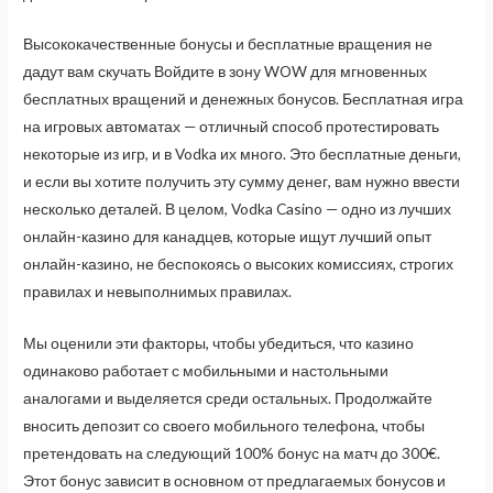
Высококачественные бонусы и бесплатные вращения не
дадут вам скучать Войдите в зону WOW для мгновенных
бесплатных вращений и денежных бонусов. Бесплатная игра
на игровых автоматах — отличный способ протестировать
некоторые из игр, и в Vodka их много. Это бесплатные деньги,
и если вы хотите получить эту сумму денег, вам нужно ввести
несколько деталей. В целом, Vodka Casino — одно из лучших
онлайн-казино для канадцев, которые ищут лучший опыт
онлайн-казино, не беспокоясь о высоких комиссиях, строгих
правилах и невыполнимых правилах.
Мы оценили эти факторы, чтобы убедиться, что казино
одинаково работает с мобильными и настольными
аналогами и выделяется среди остальных. Продолжайте
вносить депозит со своего мобильного телефона, чтобы
претендовать на следующий 100% бонус на матч до 300€.
Этот бонус зависит в основном от предлагаемых бонусов и