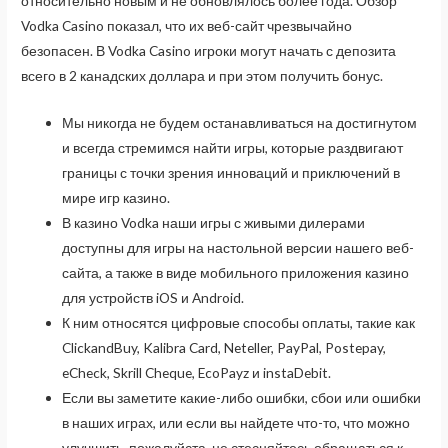
относительно новым и не обновлялось более года. Обзор
Vodka Casino показал, что их веб-сайт чрезвычайно
безопасен. В Vodka Casino игроки могут начать с депозита
всего в 2 канадских доллара и при этом получить бонус.
Мы никогда не будем останавливаться на достигнутом
и всегда стремимся найти игры, которые раздвигают
границы с точки зрения инноваций и приключений в
мире игр казино.
В казино Vodka наши игры с живыми дилерами
доступны для игры на настольной версии нашего веб-
сайта, а также в виде мобильного приложения казино
для устройств iOS и Android.
К ним относятся цифровые способы оплаты, такие как
ClickandBuy, Kalibra Card, Neteller, PayPal, Postepay,
eCheck, Skrill Cheque, EcoPayz и instaDebit.
Если вы заметите какие-либо ошибки, сбои или ошибки
в наших играх, или если вы найдете что-то, что можно
улучшить, пожалуйста, не стесняйтесь обращаться к