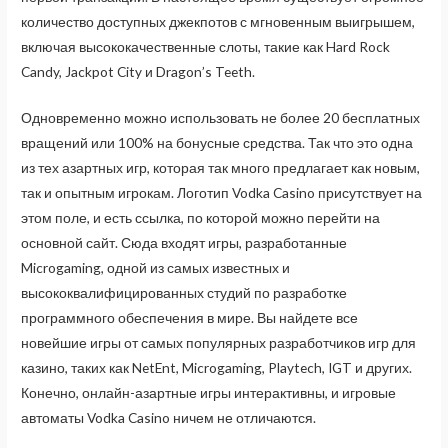
количество доступных джекпотов с мгновенным выигрышем,
включая высококачественные слоты, такие как Hard Rock
Candy, Jackpot City и Dragon’s Teeth.
Одновременно можно использовать не более 20 бесплатных
вращений или 100% на бонусные средства. Так что это одна
из тех азартных игр, которая так много предлагает как новым,
так и опытным игрокам. Логотип Vodka Casino присутствует на
этом поле, и есть ссылка, по которой можно перейти на
основной сайт. Сюда входят игры, разработанные
Microgaming, одной из самых известных и
высококвалифицированных студий по разработке
программного обеспечения в мире. Вы найдете все
новейшие игры от самых популярных разработчиков игр для
казино, таких как NetEnt, Microgaming, Playtech, IGT и других.
Конечно, онлайн-азартные игры интерактивны, и игровые
автоматы Vodka Casino ничем не отличаются.