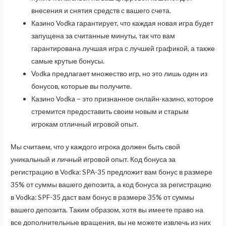
внесения и снятия средств с вашего счета.
Казино Vodka гарантирует, что каждая новая игра будет
запущена за считанные минуты, так что вам
гарантирована лучшая игра с лучшей графикой, а также
самые крутые бонусы.
Vodka предлагает множество игр, но это лишь один из
бонусов, которые вы получите.
Казино Vodka – это признанное онлайн-казино, которое
стремится предоставить своим новым и старым
игрокам отличный игровой опыт.
Мы считаем, что у каждого игрока должен быть свой
уникальный и личный игровой опыт. Код бонуса за
регистрацию в Vodka: SPA-35 предложит вам бонус в размере
35% от суммы вашего депозита, а код бонуса за регистрацию
в Vodka: SPF-35 даст вам бонус в размере 35% от суммы
вашего депозита. Таким образом, хотя вы имеете право на
все дополнительные вращения, вы не можете извлечь из них