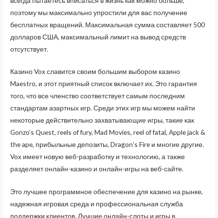
всегда пытаетесь вписаться в жизнь как можно больше,
поэтому мы максимально упростили для вас получение
бесплатных вращений. Максимальная сумма составляет 500
долларов США, максимальный лимит на вывод средств
отсутствует.
Казино Vox славится своим большим выбором казино
Maestro, и этот приятный список включает их. Это гарантия
того, что все членство соответствует самым последним
стандартам азартных игр. Среди этих игр мы можем найти
некоторые действительно захватывающие игры, такие как
Gonzo’s Quest, reels of fury, Mad Movies, reel of fatal, Apple jack &
the ape, прибыльные депозиты, Dragon’s Fire и многие другие.
Vox имеет новую веб-разработку и технологию, а также
разделяет онлайн-казино и онлайн-игры на веб-сайте.
Это лучшее программное обеспечение для казино на рынке,
надежная игровая среда и профессиональная служба
поддержки клиентов. Лучшие онлайн-слоты и игры в