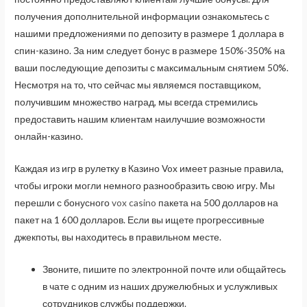
получения дополнительной информации ознакомьтесь с
нашими предложениями по депозиту в размере 1 доллара в
спин-казино. За ним следует бонус в размере 150%-350% на
ваши последующие депозиты с максимальным снятием 50%.
Несмотря на то, что сейчас мы являемся поставщиком,
получившим множество наград, мы всегда стремились
предоставить нашим клиентам наилучшие возможности
онлайн-казино.
Каждая из игр в рулетку в Казино Vox имеет разные правила,
чтобы игроки могли немного разнообразить свою игру. Мы
перешли с бонусного
vox casino
пакета на 500 долларов на
пакет на 1 600 долларов. Если вы ищете прогрессивные
джекпоты, вы находитесь в правильном месте.
Звоните, пишите по электронной почте или общайтесь
в чате с одним из наших дружелюбных и услужливых
сотрудников службы поддержки.