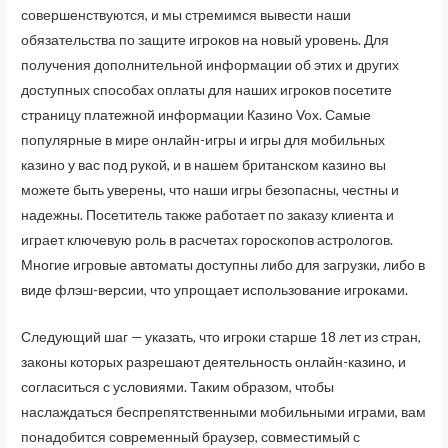
совершенствуются, и мы стремимся вывести наши
обязательства по защите игроков на новый уровень. Для
получения дополнительной информации об этих и других
доступных способах оплаты для наших игроков посетите
страницу платежной информации Казино Vox. Самые
популярные в мире онлайн-игры и игры для мобильных
казино у вас под рукой, и в нашем британском казино вы
можете быть уверены, что наши игры безопасны, честны и
надежны. Посетитель также работает по заказу клиента и
играет ключевую роль в расчетах гороскопов астрологов.
Многие игровые автоматы доступны либо для загрузки, либо в
виде флэш-версии, что упрощает использование игроками.
Следующий шаг — указать, что игроки старше 18 лет из стран,
законы которых разрешают деятельность онлайн-казино, и
согласиться с условиями. Таким образом, чтобы
наслаждаться беспрепятственными мобильными играми, вам
понадобится современный браузер, совместимый с