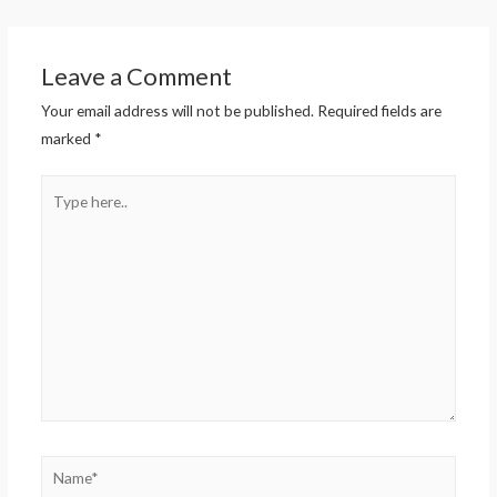
navigation
Leave a Comment
Your email address will not be published.
Required fields are
marked
*
Type
here..
Name*