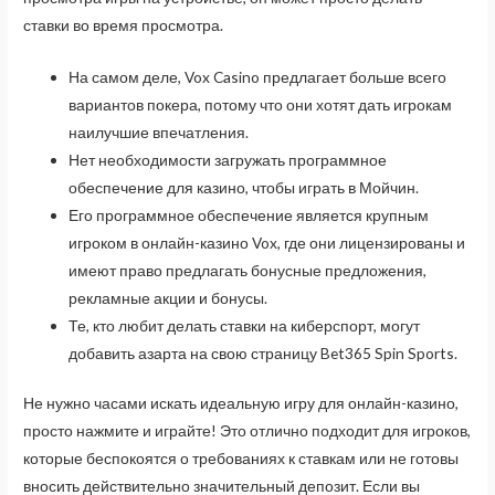
ставки во время просмотра.
На самом деле, Vox Casino предлагает больше всего
вариантов покера, потому что они хотят дать игрокам
наилучшие впечатления.
Нет необходимости загружать программное
обеспечение для казино, чтобы играть в Мойчин.
Его программное обеспечение является крупным
игроком в онлайн-казино Vox, где они лицензированы и
имеют право предлагать бонусные предложения,
рекламные акции и бонусы.
Те, кто любит делать ставки на киберспорт, могут
добавить азарта на свою страницу Bet365 Spin Sports.
Не нужно часами искать идеальную игру для онлайн-казино,
просто нажмите и играйте! Это отлично подходит для игроков,
которые беспокоятся о требованиях к ставкам или не готовы
вносить действительно значительный депозит. Если вы