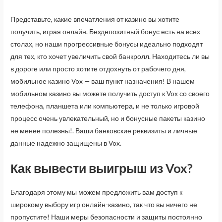
Представьте, какие впечатления от казино вы хотите
получить, играя онлайн. Бездепозитный бонус есть на всех
столах, но наши прогрессивные бонусы идеально подходят
для тех, кто хочет увеличить свой банкролл. Находитесь ли вы
в дороге или просто хотите отдохнуть от рабочего дня,
мобильное казино Vox — ваш пункт назначения! В нашем
мобильном казино вы можете получить доступ к Vox со своего
телефона, планшета или компьютера, и не только игровой
процесс очень увлекательный, но и бонусные пакеты казино
не менее полезны!. Ваши банковские реквизиты и личные
данные надежно защищены в Vox.
Как вывести выигрыш из Vox?
Благодаря этому мы можем предложить вам доступ к
широкому выбору игр онлайн-казино, так что вы ничего не
пропустите! Наши меры безопасности и защиты постоянно