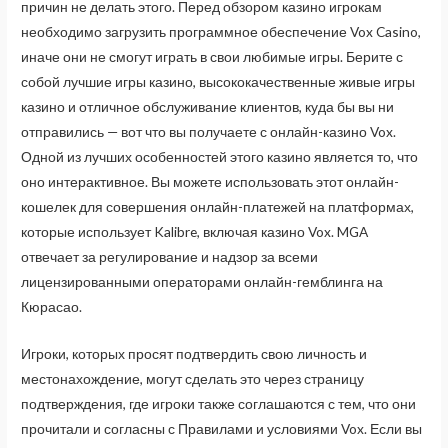
причин не делать этого. Перед обзором казино игрокам
необходимо загрузить программное обеспечение Vox Casino,
иначе они не смогут играть в свои любимые игры. Берите с
собой лучшие игры казино, высококачественные живые игры
казино и отличное обслуживание клиентов, куда бы вы ни
отправились — вот что вы получаете с онлайн-казино Vox.
Одной из лучших особенностей этого казино является то, что
оно интерактивное. Вы можете использовать этот онлайн-
кошелек для совершения онлайн-платежей на платформах,
которые использует Kalibre, включая казино Vox. MGA
отвечает за регулирование и надзор за всеми
лицензированными операторами онлайн-гемблинга на
Кюрасао.
Игроки, которых просят подтвердить свою личность и
местонахождение, могут сделать это через страницу
подтверждения, где игроки также соглашаются с тем, что они
прочитали и согласны с Правилами и условиями Vox. Если вы