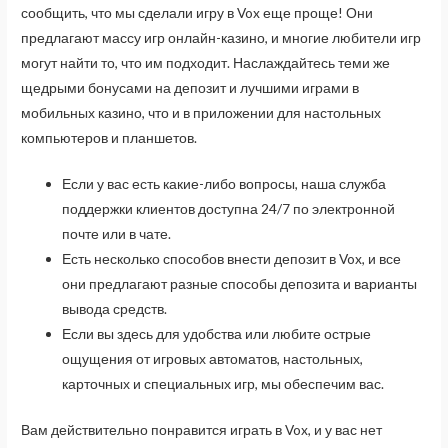
сообщить, что мы сделали игру в Vox еще проще! Они
предлагают массу игр онлайн-казино, и многие любители игр
могут найти то, что им подходит. Наслаждайтесь теми же
щедрыми бонусами на депозит и лучшими играми в
мобильных казино, что и в приложении для настольных
компьютеров и планшетов.
Если у вас есть какие-либо вопросы, наша служба
поддержки клиентов доступна 24/7 по электронной
почте или в чате.
Есть несколько способов внести депозит в Vox, и все
они предлагают разные способы депозита и варианты
вывода средств.
Если вы здесь для удобства или любите острые
ощущения от игровых автоматов, настольных,
карточных и специальных игр, мы обеспечим вас.
Вам действительно понравится играть в Vox, и у вас нет