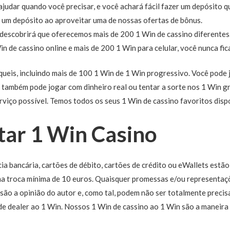
ajudar quando você precisar, e você achará fácil fazer um depósito 
 um depósito ao aproveitar uma de nossas ofertas de bônus.
, descobrirá que oferecemos mais de 200 1 Win de cassino diferentes
 de cassino online e mais de 200 1 Win para celular, você nunca fic
ueis, incluindo mais de 100 1 Win de 1 Win progressivo. Você pode j
 também pode jogar com dinheiro real ou tentar a sorte nos 1 Win gr
erviço possível. Temos todos os seus 1 Win de cassino favoritos dis
tar 1 Win Casino
ia bancária, cartões de débito, cartões de crédito ou eWallets estão
uma troca mínima de 10 euros. Quaisquer promessas e/ou representaç
são a opinião do autor e, como tal, podem não ser totalmente precis
e dealer ao 1 Win. Nossos 1 Win de cassino ao 1 Win são a maneira 