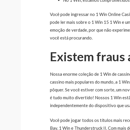
Você pode ingressar no 1 Win Online Casi
pode ler mais sobre o 1 Win 15 1 Win e u
emoção de verdade, por que não experimen
você está procurando.
Existem fraus 
Nossa enorme coleção de 1 Win de cassino
cassino mais populares do mundo, a 1 Win.
pôquer. Se você estiver com sorte, um nov
é tudo muito divertido! Nossos 1 Win est
independentemente do dispositivo que us
Você pode jogar todos os títulos mais rec
Bay, 1 Win e Thunderstruck II. Com mais 