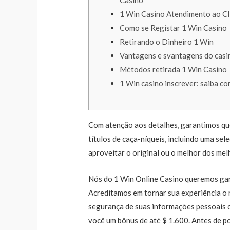
Casino
1 Win Casino Atendimento ao Cl
Como se Registar 1 Win Casino
Retirando o Dinheiro 1 Win
Vantagens e svantagens do casi
Métodos retirada 1 Win Casino
1 Win casino inscrever: saiba c
Com atenção aos detalhes, garantimos qu
títulos de caça-níqueis, incluindo uma se
aproveitar o original ou o melhor dos me
Nós do 1 Win Online Casino queremos gara
Acreditamos em tornar sua experiência o 
segurança de suas informações pessoais c
você um bônus de até $ 1.600. Antes de p