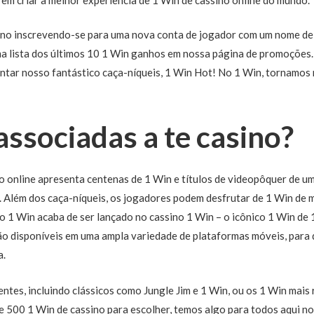
no inscrevendo-se para uma nova conta de jogador com um nome de u
ma lista dos últimos 10 1 Win ganhos em nossa página de promoções.
tar nosso fantástico caça-níqueis, 1 Win Hot! No 1 Win, tornamos 
associadas a te casino?
 online apresenta centenas de 1 Win e títulos de videopôquer de u
 Além dos caça-níqueis, os jogadores podem desfrutar de 1 Win de me
o 1 Win acaba de ser lançado no cassino 1 Win – o icônico 1 Win de
ão disponíveis em uma ampla variedade de plataformas móveis, para
a.
entes, incluindo clássicos como Jungle Jim e 1 Win, ou os 1 Win mai
de 500 1 Win de cassino para escolher, temos algo para todos aqui n