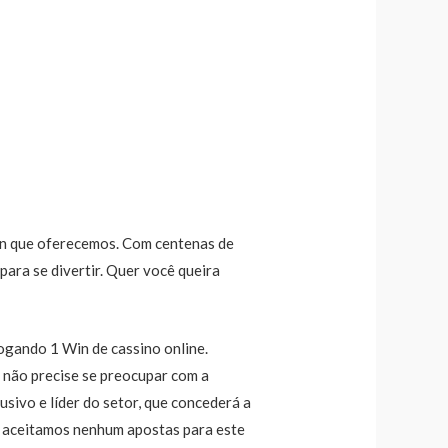
in que oferecemos. Com centenas de
para se divertir. Quer você queira
ogando 1 Win de cassino online.
 não precise se preocupar com a
sivo e líder do setor, que concederá a
o aceitamos nenhum apostas para este