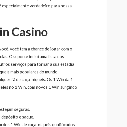
 é especialmente verdadeiro para nossa
in Casino
você, você tem a chance de jogar com o
as. O suporte inclui uma lista dos
utros serviços para tornar a sua estadia
íqueis mais populares do mundo.
alquer fã de caça-níqueis. Os 1 Win da 1
deles no 1 Win, com novos 1 Win surgindo
estejam seguras.
 depósito e saque.
 dos 1 Win de caça-níqueis qualificados