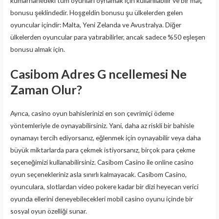
kumarhanedeki tüm oyunları oynamak için kullanılabilir ve bir maç
bonusu şeklindedir. Hoşgeldin bonusu şu ülkelerden gelen
oyuncular içindir: Malta, Yeni Zelanda ve Avustralya. Diğer
ülkelerden oyuncular para yatırabilirler, ancak sadece %50 eşleşen
bonusu almak için.
Casibom Adres G ncellemesi Ne
Zaman Olur?
Ayrıca, casino oyun bahislerinizi en son çevrimiçi ödeme
yöntemleriyle de oynayabilirsiniz. Yani, daha az riskli bir bahisle
oynamayı tercih ediyorsanız, eğlenmek için oynayabilir veya daha
büyük miktarlarda para çekmek istiyorsanız, birçok para çekme
seçeneğimizi kullanabilirsiniz. Casibom Casino ile online casino
oyun seçenekleriniz asla sınırlı kalmayacak. Casibom Casino,
oyunculara, slotlardan video pokere kadar bir dizi heyecan verici
oyunda ellerini deneyebilecekleri mobil casino oyunu içinde bir
sosyal oyun özelliği sunar.