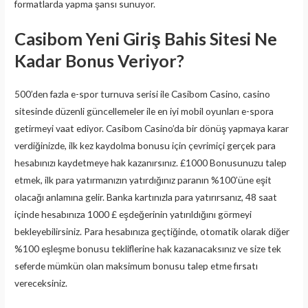
formatlarda yapma şansı sunuyor.
Casibom Yeni Giriş Bahis Sitesi Ne
Kadar Bonus Veriyor?
500’den fazla e-spor turnuva serisi ile Casibom Casino, casino
sitesinde düzenli güncellemeler ile en iyi mobil oyunları e-spora
getirmeyi vaat ediyor. Casibom Casino’da bir dönüş yapmaya karar
verdiğinizde, ilk kez kaydolma bonusu için çevrimiçi gerçek para
hesabınızı kaydetmeye hak kazanırsınız. £1000 Bonusunuzu talep
etmek, ilk para yatırmanızın yatırdığınız paranın %100’üne eşit
olacağı anlamına gelir. Banka kartınızla para yatırırsanız, 48 saat
içinde hesabınıza 1000 £ eşdeğerinin yatırıldığını görmeyi
bekleyebilirsiniz. Para hesabınıza geçtiğinde, otomatik olarak diğer
%100 eşleşme bonusu tekliflerine hak kazanacaksınız ve size tek
seferde mümkün olan maksimum bonusu talep etme fırsatı
vereceksiniz.