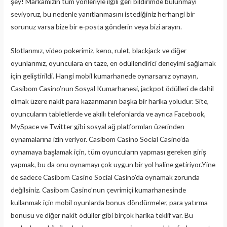
şey! Markamızın tüm yönleriyle ilgili geri bildirimde bulunmayı
seviyoruz, bu nedenle yanıtlanmasını istediğiniz herhangi bir
sorunuz varsa bize bir e-posta gönderin veya bizi arayın.
Slotlarımız, video pokerimiz, keno, rulet, blackjack ve diğer
oyunlarımız, oyunculara en taze, en ödüllendirici deneyimi sağlamak
için geliştirildi. Hangi mobil kumarhanede oynarsanız oynayın,
Casibom Casino’nun Sosyal Kumarhanesi, jackpot ödülleri de dahil
olmak üzere nakit para kazanmanın başka bir harika yoludur. Site,
oyuncuların tabletlerde ve akıllı telefonlarda ve ayrıca Facebook,
MySpace ve Twitter gibi sosyal ağ platformları üzerinden
oynamalarına izin veriyor. Casibom Casino Social Casino’da
oynamaya başlamak için, tüm oyuncuların yapması gereken giriş
yapmak, bu da onu oynamayı çok uygun bir yol haline getiriyor.Yine
de sadece Casibom Casino Social Casino’da oynamak zorunda
değilsiniz. Casibom Casino’nun çevrimiçi kumarhanesinde
kullanmak için mobil oyunlarda bonus döndürmeler, para yatırma
bonusu ve diğer nakit ödüller gibi birçok harika teklif var. Bu