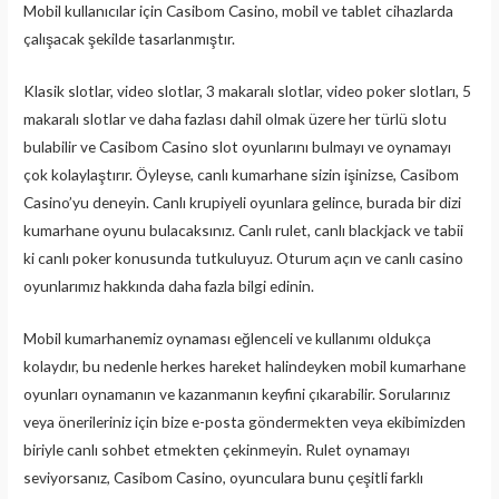
Mobil kullanıcılar için Casibom Casino, mobil ve tablet cihazlarda
çalışacak şekilde tasarlanmıştır.
Klasik slotlar, video slotlar, 3 makaralı slotlar, video poker slotları, 5
makaralı slotlar ve daha fazlası dahil olmak üzere her türlü slotu
bulabilir ve Casibom Casino slot oyunlarını bulmayı ve oynamayı
çok kolaylaştırır. Öyleyse, canlı kumarhane sizin işinizse, Casibom
Casino’yu deneyin. Canlı krupiyeli oyunlara gelince, burada bir dizi
kumarhane oyunu bulacaksınız. Canlı rulet, canlı blackjack ve tabii
ki canlı poker konusunda tutkuluyuz. Oturum açın ve canlı casino
oyunlarımız hakkında daha fazla bilgi edinin.
Mobil kumarhanemiz oynaması eğlenceli ve kullanımı oldukça
kolaydır, bu nedenle herkes hareket halindeyken mobil kumarhane
oyunları oynamanın ve kazanmanın keyfini çıkarabilir. Sorularınız
veya önerileriniz için bize e-posta göndermekten veya ekibimizden
biriyle canlı sohbet etmekten çekinmeyin. Rulet oynamayı
seviyorsanız, Casibom Casino, oyunculara bunu çeşitli farklı