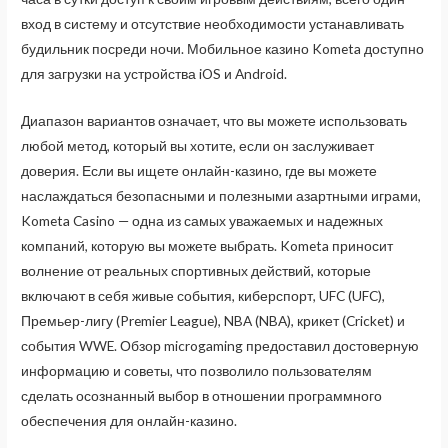
вход в систему и отсутствие необходимости устанавливать
будильник посреди ночи. Мобильное казино Kometa доступно
для загрузки на устройства iOS и Android.
Диапазон вариантов означает, что вы можете использовать
любой метод, который вы хотите, если он заслуживает
доверия. Если вы ищете онлайн-казино, где вы можете
наслаждаться безопасными и полезными азартными играми,
Kometa Casino — одна из самых уважаемых и надежных
компаний, которую вы можете выбрать. Kometa приносит
волнение от реальных спортивных действий, которые
включают в себя живые события, киберспорт, UFC (UFC),
Премьер-лигу (Premier League), NBA (NBA), крикет (Cricket) и
события WWE. Обзор microgaming предоставил достоверную
информацию и советы, что позволило пользователям
сделать осознанный выбор в отношении программного
обеспечения для онлайн-казино.