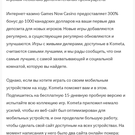
Интернет-казино Games Now Casino предоставляет 300%
бонус до 1000 канадских долларов на ваши первые два
депозита для новых игроков. Новые игры добавляются
регулярно, а существующие регулярно обновляются и
улучшаются. Игры с живыми дилерами, доступные в Kometa,
считаются самыми лучшими, и мы рады сообщить, что они
самые лучшие, с самой захватывающей и социальной
комнатой, которую вы найдете.
Однако, если вы хотите играть со своим мобильным
устройством на ходу, Kometa поможет вам и в этом.
Подпишитесь на бесплатную 15-дневную пробную версию и
испытайте всю коллекцию игр. Kometa приложил немало
усилий, чтобы их веб-сайт был оптимизирован для
мобильных устройств, и они проделали большую работу,
чтобы сделать свой сайт доступным на всех устройствах. На
момент написания у него было два сайта онлайн-покера: