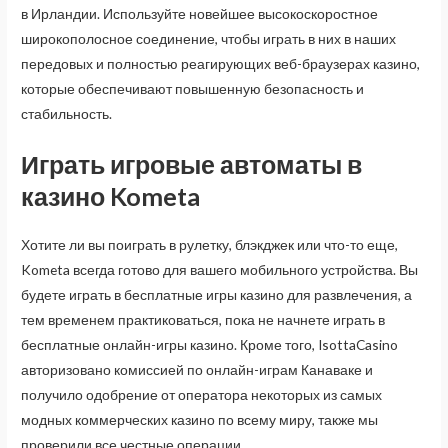
в Ирландии. Используйте новейшее высокоскоростное
широкополосное соединение, чтобы играть в них в наших
передовых и полностью реагирующих веб-браузерах казино,
которые обеспечивают повышенную безопасность и
стабильность.
Играть игровые автоматы в
казино Kometa
Хотите ли вы поиграть в рулетку, блэкджек или что-то еще,
Kometa всегда готово для вашего мобильного устройства. Вы
будете играть в бесплатные игры казино для развлечения, а
тем временем практиковаться, пока не начнете играть в
бесплатные онлайн-игры казино. Кроме того, IsottaCasino
авторизовано комиссией по онлайн-играм Канаваке и
получило одобрение от оператора некоторых из самых
модных коммерческих казино по всему миру, также мы
проверили все честные операции.