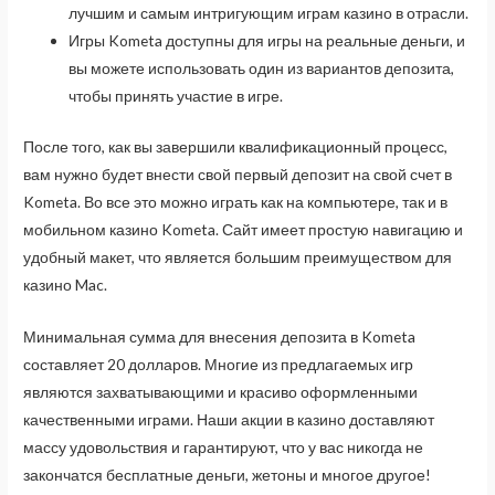
лучшим и самым интригующим играм казино в отрасли.
Игры Kometa доступны для игры на реальные деньги, и
вы можете использовать один из вариантов депозита,
чтобы принять участие в игре.
После того, как вы завершили квалификационный процесс,
вам нужно будет внести свой первый депозит на свой счет в
Kometa. Во все это можно играть как на компьютере, так и в
мобильном казино Kometa. Сайт имеет простую навигацию и
удобный макет, что является большим преимуществом для
казино Mac.
Минимальная сумма для внесения депозита в Kometa
составляет 20 долларов. Многие из предлагаемых игр
являются захватывающими и красиво оформленными
качественными играми. Наши акции в казино доставляют
массу удовольствия и гарантируют, что у вас никогда не
закончатся бесплатные деньги, жетоны и многое другое!