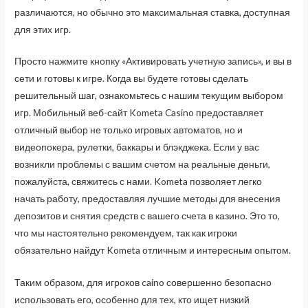
различаются, но обычно это максимальная ставка, доступная
для этих игр.
Просто нажмите кнопку «Активировать учетную запись», и вы в
сети и готовы к игре. Когда вы будете готовы сделать
решительный шаг, ознакомьтесь с нашим текущим выбором
игр. Мобильный веб-сайт Kometa Casino предоставляет
отличный выбор не только игровых автоматов, но и
видеопокера, рулетки, баккары и блэкджека. Если у вас
возникли проблемы с вашим счетом на реальные деньги,
пожалуйста, свяжитесь с нами. Kometa позволяет легко
начать работу, предоставляя лучшие методы для внесения
депозитов и снятия средств с вашего счета в казино. Это то,
что мы настоятельно рекомендуем, так как игроки
обязательно найдут Kometa отличным и интересным опытом.
Таким образом, для игроков caino совершенно безопасно
использовать его, особенно для тех, кто ищет низкий