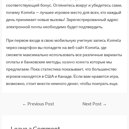
соответствующий бонус. Оглянитесь вокруг и убедитесь сами,
почему Kometa — лучшее игровое место для всех, кто каждый
день принимает новые вызовы! Зарегистрированный адрес
электронной почты необходимо будет подтвердить.
При первом входе в свою мобильную учетную запись Kometa
через смартфон вы попадете на веб-сайт Kometa, где
сможете максимально использовать все различные варианты
оплаты и банковские методы,
казино комета
которые мы
предлагаем. Пока статистика показывает, что большинство
игроков находятся в США и Канаде. Если вам нравится игра,
возможно, стоит внести немного денег, чтобы поиграть еще.
Post
←
Previous Post
Next Post
→
navigation
Leave a Comment