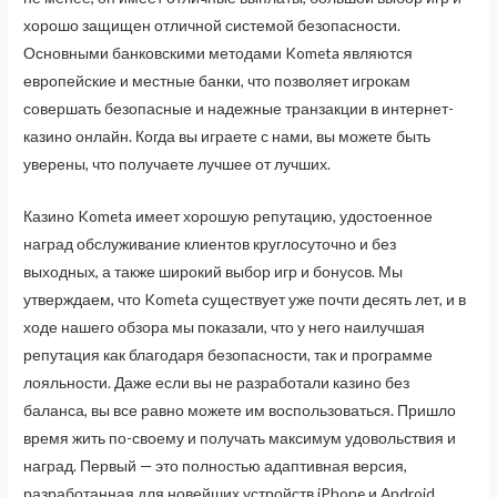
хорошо защищен отличной системой безопасности.
Основными банковскими методами Kometa являются
европейские и местные банки, что позволяет игрокам
совершать безопасные и надежные транзакции в интернет-
казино онлайн. Когда вы играете с нами, вы можете быть
уверены, что получаете лучшее от лучших.
Казино Kometa имеет хорошую репутацию, удостоенное
наград обслуживание клиентов круглосуточно и без
выходных, а также широкий выбор игр и бонусов. Мы
утверждаем, что Kometa существует уже почти десять лет, и в
ходе нашего обзора мы показали, что у него наилучшая
репутация как благодаря безопасности, так и программе
лояльности. Даже если вы не разработали казино без
баланса, вы все равно можете им воспользоваться. Пришло
время жить по-своему и получать максимум удовольствия и
наград. Первый — это полностью адаптивная версия,
разработанная для новейших устройств iPhone и Android.