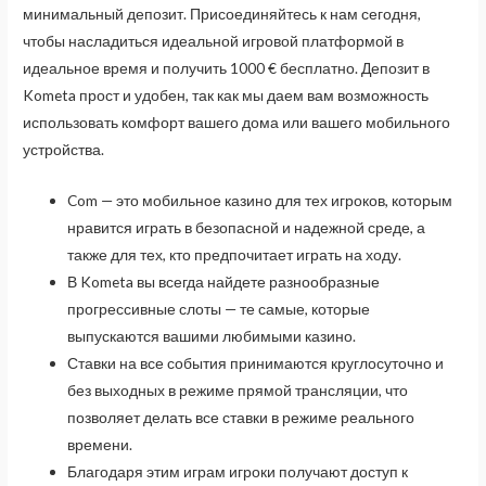
минимальный депозит. Присоединяйтесь к нам сегодня,
чтобы насладиться идеальной игровой платформой в
идеальное время и получить 1000 € бесплатно. Депозит в
Kometa прост и удобен, так как мы даем вам возможность
использовать комфорт вашего дома или вашего мобильного
устройства.
Com — это мобильное казино для тех игроков, которым
нравится играть в безопасной и надежной среде, а
также для тех, кто предпочитает играть на ходу.
В Kometa вы всегда найдете разнообразные
прогрессивные слоты — те самые, которые
выпускаются вашими любимыми казино.
Ставки на все события принимаются круглосуточно и
без выходных в режиме прямой трансляции, что
позволяет делать все ставки в режиме реального
времени.
Благодаря этим играм игроки получают доступ к