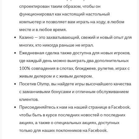
спроектирован таким образом, чтобы он
функционировал как настоящий настольный
компьютер и позволяет вам играть на ходу, в любом
месте и в любое время.
Казино — это захватывающий, свежий и новый опыт для
многих, кто никогда раньше не играл.
Ежедневная сделка также доступна для новых игроков,
где каждый день можно выиграть два дополнительных
100% совпадения в слотах, блэкджеке, рулетке, играх с
живым дилером и с живым дилером.
Посетив Olymp, вы найдете игры высочайшего качества
с заманчивыми бонусами и отличным обслуживанием
клиентов.
Присоединяйтесь к нам на нашей странице в Facebook,
чтобы быть в курсе последних новостей о последних
акциях, а также о специальных акциях, доступных
только для наших поклонников на Facebook.