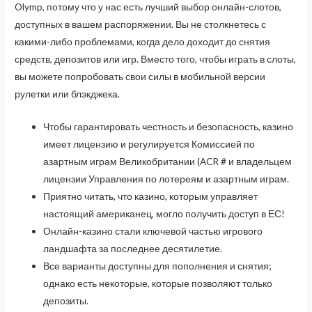
Olymp, потому что у нас есть лучший выбор онлайн-слотов,
доступных в вашем распоряжении. Вы не столкнетесь с
какими-либо проблемами, когда дело доходит до снятия
средств, депозитов или игр. Вместо того, чтобы играть в слоты,
вы можете попробовать свои силы в мобильной версии
рулетки или блэкджека.
Чтобы гарантировать честность и безопасность, казино
имеет лицензию и регулируется Комиссией по
азартным играм Великобритании (ACR # и владельцем
лицензии Управления по лотереям и азартным играм.
Приятно читать, что казино, которым управляет
настоящий американец, могло получить доступ в ЕС!
Онлайн-казино стали ключевой частью игрового
ландшафта за последнее десятилетие.
Все варианты доступны для пополнения и снятия;
однако есть некоторые, которые позволяют только
депозиты.