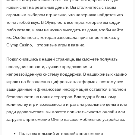
новый счет на реальные деньги. Вы столкнетесь с таким
огромным выбором игр казино, что наверняка найдется что-
то на любой вкус. В Olymp есть все игры, которые вы когда-
либо хотели, и вам не нужно выходить из дома, чтобы найти
их. Особенность, которая завоевала признание и похвалу
Olymp Casino, – это живые игры в казино.
Подключившись к нашей странице, вы сможете получать
последние новости, лучшие предложения и
непревзойденную систему поддержки. В наших живых казино
играют на безопасных цифровых платформах, поэтому все
ваши данные и финансовая информация остаются в полной
безопасности на наших серверах. Благодаря большому
количеству игр и возможности играть на реальные деньги или
ради удовольствия, вы можете попытать счастья онлайн или
загрузить приложение Olymp на свое мобильное устройство.
Пользовательский интерфейс приложения