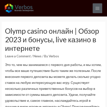
Skip
to
Main
content
Men
Olymp casino онлайн | Обзор
2023 и бонусы, live казино в
интернете
Leave a Comment
/
News
/ By
Verbos
Это то, чем мы занимаемся с первого дня работы, и мы хотим,
чтобы все ваше путешествие было таким же полезным. После
внесения первого депозита вы можете делать сколько угодно
ставок на любую интересующую вас игру. Существует
несколько различных приветственных бонусов на выбор в
зависимости от суммы вашего депозита. Удачи, получайте
удовольствие и, самое главное, наслаждайтесь игрой в
лучшие в мире игровые автоматы в Olymp! Присоединяйтесь