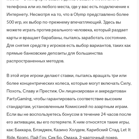
телефона или из любого места, где у вас есть подключение к
Интернету. Несмотря на то, что в Olymp представлено более
500 игр, их выбор по-прежнему впечатляющий. Здесь вы
можете играть против реального человека, который раздает
карты и вращает барабаны, пытаясь заработать состояние.
Для снятия средств у игроков есть выбор вариантов, таких как
прямые банковские депозиты для большинства
распространенных методов.
В этой игре игроки делают ставки, пытаясь вращать три или
более концентрических колеса, которые могут включать Силу,
Похоть, Славу и Престиж. Он лицензирован и аккредитован
PartyGaming, чтобы гарантировать соответствие высоким
стандартам, установленным Комиссией по азартным играм.
Если вы не воспользуетесь бонусом в течение 24 часов после
его активации, вы его потеряете. К ним относятся такие игры,
как: Баккара, Блэкджек, Казино Холдем, Карибский Стад, Let It
Ride, Крэпс, Пай Гоу, Сик Бо, Омаха, 3-карточный покер,