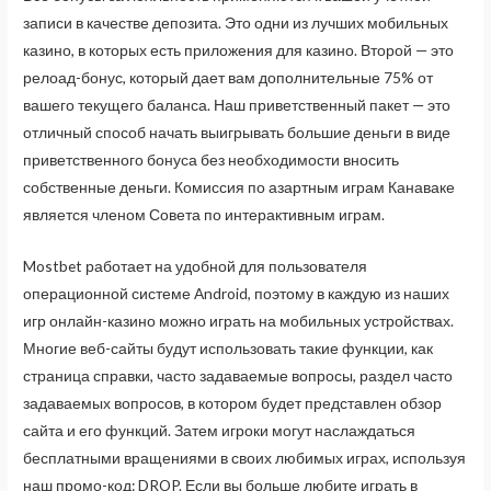
записи в качестве депозита. Это одни из лучших мобильных
казино, в которых есть приложения для казино. Второй — это
релоад-бонус, который дает вам дополнительные 75% от
вашего текущего баланса. Наш приветственный пакет — это
отличный способ начать выигрывать большие деньги в виде
приветственного бонуса без необходимости вносить
собственные деньги. Комиссия по азартным играм Канаваке
является членом Совета по интерактивным играм.
Mostbet работает на удобной для пользователя
операционной системе Android, поэтому в каждую из наших
игр онлайн-казино можно играть на мобильных устройствах.
Многие веб-сайты будут использовать такие функции, как
страница справки, часто задаваемые вопросы, раздел часто
задаваемых вопросов, в котором будет представлен обзор
сайта и его функций. Затем игроки могут наслаждаться
бесплатными вращениями в своих любимых играх, используя
наш промо-код: DROP. Если вы больше любите играть в