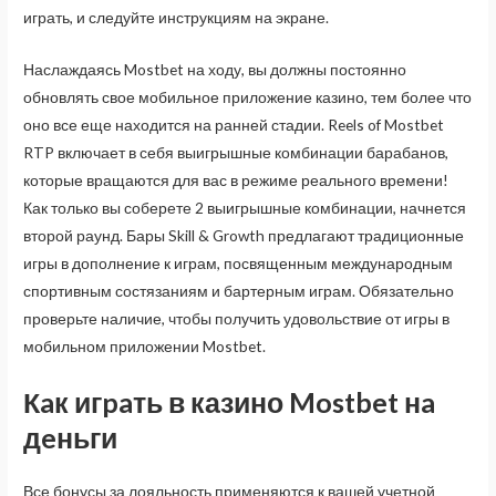
играть, и следуйте инструкциям на экране.
Наслаждаясь Mostbet на ходу, вы должны постоянно
обновлять свое мобильное приложение казино, тем более что
оно все еще находится на ранней стадии. Reels of Mostbet
RTP включает в себя выигрышные комбинации барабанов,
которые вращаются для вас в режиме реального времени!
Как только вы соберете 2 выигрышные комбинации, начнется
второй раунд. Бары Skill & Growth предлагают традиционные
игры в дополнение к играм, посвященным международным
спортивным состязаниям и бартерным играм. Обязательно
проверьте наличие, чтобы получить удовольствие от игры в
мобильном приложении Mostbet.
Кaк игpaть в казино Mostbet нa
дeньги
Все бонусы за лояльность применяются к вашей учетной