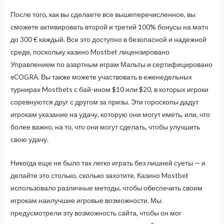
После того, как вы сделаете все вышеперечисленное, вы
сможете активировать второй и третий 100% бонусы на матч
до 300 € каждый. Все это доступно в безопасной и надежной
среде, поскольку казино Mostbet лицензировано
Управлением по азартным играм Мальты и сертифицировано
eCOGRA. Вы также можете участвовать в еженедельных
турнирах Mostbets с бай-ином $10 или $20, в которых игроки
соревнуются друг с другом за призы. Эти гороскопы дадут
игрокам указание на удачу, которую они могут иметь, или, что
более важно, на то, что они могут сделать, чтобы улучшить
свою удачу.
Никогда еще не было так легко играть без лишней суеты — и
делайте это столько, сколько захотите. Казино Mostbet
использовало различные методы, чтобы обеспечить своим
игрокам наилучшие игровые возможности. Мы
предусмотрели эту возможность сайта, чтобы он мог