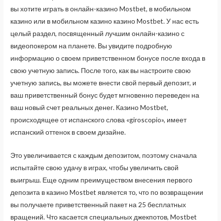
вы хотите играть в онлайн-казино Mostbet, в мобильном
казино или в мобильном казино казино Mostbet. У нас есть
целый раздел, посвященный лучшим онлайн-казино с
видеопокером на планете. Вы увидите подробную
информацию о своем приветственном бонусе после входа в
свою учетную запись. После того, как вы настроите свою
учетную запись, вы можете внести свой первый депозит, и
ваш приветственный бонус будет мгновенно переведен на
ваш новый счет реальных денег. Казино Mostbet,
происходящее от испанского слова «giroscopio», имеет
испанский оттенок в своем дизайне.
Это увеличивается с каждым депозитом, поэтому сначала
испытайте свою удачу в играх, чтобы увеличить свой
выигрыш. Еще одним преимуществом внесения первого
депозита в казино Mostbet является то, что по возвращении
вы получаете приветственный пакет на 25 бесплатных
вращений. Что касается специальных джекпотов, Mostbet