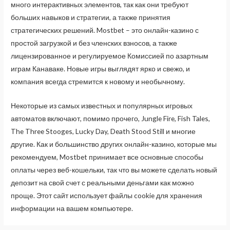
много интерактивных элементов, так как они требуют
больших навыков и стратегии, а также принятия
стратегических решений. Mostbet – это онлайн-казино с
простой загрузкой и без членских взносов, а также
лицензированное и регулируемое Комиссией по азартным
играм Канаваке. Новые игры выглядят ярко и свежо, и
компания всегда стремится к новому и необычному.
Некоторые из самых известных и популярных игровых
автоматов включают, помимо прочего, Jungle Fire, Fish Tales,
The Three Stooges, Lucky Day, Death Stood Still и многие
другие. Как и большинство других онлайн-казино, которые мы
рекомендуем, Mostbet принимает все основные способы
оплаты через веб-кошельки, так что вы можете сделать новый
депозит на свой счет с реальными деньгами как можно
проще. Этот сайт использует файлы cookie для хранения
информации на вашем компьютере.