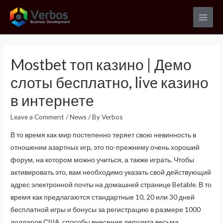
Skip
to
Main
content
Men
Mostbet топ казино | Демо
слоты бесплатно, live казино
в интернете
Leave a Comment
/
News
/ By
Verbos
В то время как мир постепенно теряет свою невинность в
отношении азартных игр, это по-прежнему очень хороший
форум, на котором можно учиться, а также играть. Чтобы
активировать это, вам необходимо указать свой действующий
адрес электронной почты на домашней странице Betable. В то
время как предлагаются стандартные 10, 20 или 30 дней
бесплатной игры и бонусы за регистрацию в размере 1000
долларов США, способы внесения депозита весьма