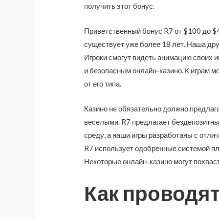
получить этот бонус.
Приветственный бонус R7 от $100 до $
существует уже более 18 лет. Наша дру
Игроки смогут видеть анимацию своих и
и безопасным онлайн-казино. К играм м
от его типа.
Казино не обязательно должно предлаг
веселыми. R7 предлагает бездепозитны
среду, а наши игры разработаны с отли
R7 использует одобренные системой пл
Некоторые онлайн-казино могут похва
Как проводят