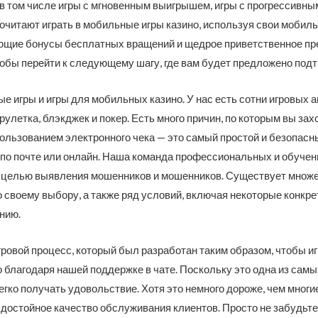
в том числе игры с мгновенным выигрышем, игры с прогрессивным
почитают играть в мобильные игры казино, используя свои моби
ющие бонусы бесплатных вращений и щедрое приветственное пре
обы перейти к следующему шагу, где вам будет предложено подт
 игры и игры для мобильных казино. У нас есть сотни игровых 
 рулетка, блэкджек и покер. Есть много причин, по которым вы з
ользованием электронного чека — это самый простой и безопасны
по почте или онлайн. Наша команда профессиональных и обучен
с целью выявления мошенников и мошенников. Существует множе
 своему выбору, а также ряд условий, включая некоторые конкрет
нию.
гровой процесс, который был разработан таким образом, чтобы иг
о благодаря нашей поддержке в чате. Поскольку это одна из са
егко получать удовольствие. Хотя это немного дороже, чем многи
достойное качество обслуживания клиентов. Просто не забудьте