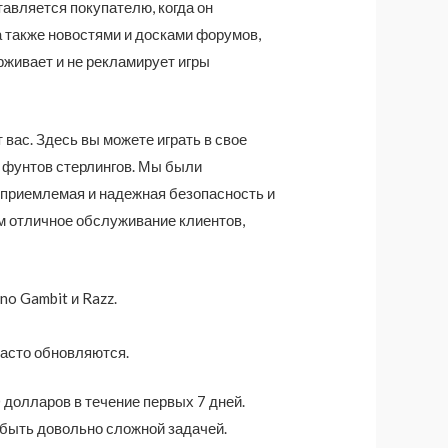
авляется покупателю, когда он
 также новостями и досками форумов,
рживает и не рекламирует игры
вас. Здесь вы можете играть в свое
0 фунтов стерлингов. Мы были
т приемлемая и надежная безопасность и
м отличное обслуживание клиентов,
no Gambit и Razz.
часто обновляются.
долларов в течение первых 7 дней.
 быть довольно сложной задачей.