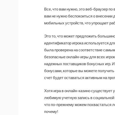
Все, что вам нужно, это веб-браузер по 
вам не нужно беспокоиться о внесении д
мобильных устройств, что упрощает раб
Это то, что может предложить большинс
идентификатор игрока используется для
была проверена на соответствие самым
безопасные онлайн-игры для всех игро
надежных поставщиков бонусных игр. И
бонусами, которые вы можете получить 
счет будет оставаться активным на про
Хотя игра в онлайн-казино существует у
любимую учетную запись в социальной с
что по-прежнему можем похвастаться ло
почему!