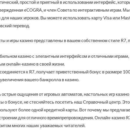
стический, простой и приятный в использовании интерфейс, кото
твержденная eCOGRA, и член Совета по интерактивным играм. Мы 
для наших игроков. Вы можете использовать карту Visa или Mast
овский перевод.
ы и игры казино представлены в вашем собственном стиле R7, по
обильном казино с элегантным интерфейсом и отличными играми,
 онлайн-казино в своей жизни.
соединяется к R7, получает приветственный бонус в размере 100
увеличения вашего банкролла в казино.
острые ощущения от игровых автоматов, настольных игр казино и 
 о бонусе, не стесняйтесь посетить наш Справочный центр. Это 
пользуют более одной кредитной карты. Вот почему мы предлага
астроении для отличного времяпрепровождения. Онлайн-казино R
ритом многих наших уважаемых читателей.