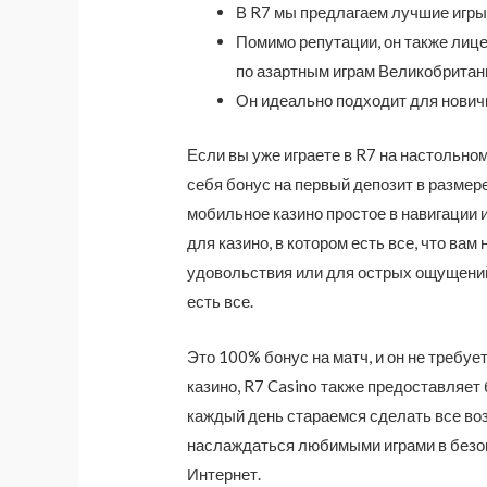
В R7 мы предлагаем лучшие игры
Помимо репутации, он также лиц
по азартным играм Великобритани
Он идеально подходит для новичк
Если вы уже играете в R7 на настольно
себя бонус на первый депозит в размер
мобильное казино простое в навигации 
для казино, в котором есть все, что ва
удовольствия или для острых ощущений,
есть все.
Это 100% бонус на матч, и он не требуе
казино, R7 Casino также предоставляет
каждый день стараемся сделать все воз
наслаждаться любимыми играми в безопа
Интернет.