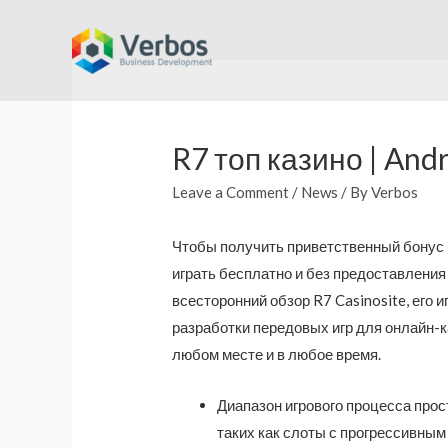
Skip
to
content
R7 топ казино | And
Leave a Comment
/
News
/ By
Verbos
Чтобы получить приветственный бонус R
играть бесплатно и без предоставления
всесторонний обзор R7 Casinosite, его
разработки передовых игр для онлайн-ка
любом месте и в любое время.
Диапазон игрового процесса прос
таких как слоты с прогрессивным