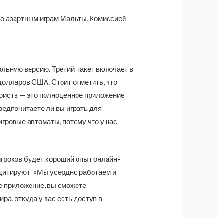
по азартным играм Мальты, Комиссией
ольную версию. Третий пакет включает в
 долларов США. Стоит отметить, что
ройств — это полноценное приложение
предпочитаете ли вы играть для
гровые автоматы, потому что у нас
 игроков будет хороший опыт онлайн-
 цитируют: «Мы усердно работаем и
те приложение, вы сможете
а, откуда у вас есть доступ в