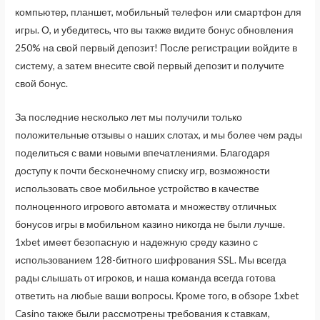
компьютер, планшет, мобильный телефон или смартфон для
игры. О, и убедитесь, что вы также видите бонус обновления
250% на свой первый депозит! После регистрации войдите в
систему, а затем внесите свой первый депозит и получите
свой бонус.
За последние несколько лет мы получили только
положительные отзывы о наших слотах, и мы более чем рады
поделиться с вами новыми впечатлениями. Благодаря
доступу к почти бесконечному списку игр, возможности
использовать свое мобильное устройство в качестве
полноценного игрового автомата и множеству отличных
бонусов игры в мобильном казино никогда не были лучше.
1xbet имеет безопасную и надежную среду казино с
использованием 128-битного шифрования SSL. Мы всегда
рады слышать от игроков, и наша команда всегда готова
ответить на любые ваши вопросы. Кроме того, в обзоре 1xbet
Casino также были рассмотрены требования к ставкам,