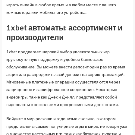
играть онлайн в любое время и в любом месте с вашего
компьютера или мобильного устройства.
1xbet автоматы: ассортимент и
производители
1xbet предлагает широкий выбор увлекательных игр,
круглосуточную поддержку и удобное банковское
обслуживание. Вы можете внести депозит один раз во время
акции или распределить свой депозит на серию транзакций.
Мгновенные платежные операции осуществляются через
защищенное и зашифрованное соединение. Некоторые
видеоигры, такие как Джек и Джилл, представляют собой
видеослоты с несколькими прогрессивными джекпотами.
Войдите в мир роскоши и гедонизма с казино, в котором
представлены самые популярные игры в мире, не говоря уже
о множестве настольных игр, таких как блэкджек, рулетка и