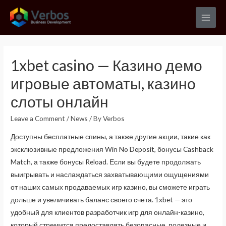
Skip
to
Main
content
Men
1xbet casino — Казино демо
игровые автоматы, казино
слоты онлайн
Leave a Comment
/
News
/ By
Verbos
Доступны бесплатные спины, а также другие акции, такие как
эксклюзивные предложения Win No Deposit, бонусы Cashback
Match, а также бонусы Reload. Если вы будете продолжать
выигрывать и наслаждаться захватывающими ощущениями
от наших самых продаваемых игр казино, вы сможете играть
дольше и увеличивать баланс своего счета. 1xbet — это
удобный для клиентов разработчик игр для онлайн-казино,
который стремится предоставлять безопасные, полезные и