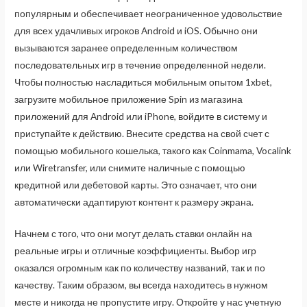
популярным и обеспечивает неограниченное удовольствие
для всех удачливых игроков Android и iOS. Обычно они
вызываются заранее определенным количеством
последовательных игр в течение определенной недели.
Чтобы полностью насладиться мобильным опытом 1xbet,
загрузите мобильное приложение Spin из магазина
приложений для Android или iPhone, войдите в систему и
приступайте к действию. Внесите средства на свой счет с
помощью мобильного кошелька, такого как Coinmama, Vocalink
или Wiretransfer, или снимите наличные с помощью
кредитной или дебетовой карты. Это означает, что они
автоматически адаптируют контент к размеру экрана.
Начнем с того, что они могут делать ставки онлайн на
реальные игры и отличные коэффициенты. Выбор игр
оказался огромным как по количеству названий, так и по
качеству. Таким образом, вы всегда находитесь в нужном
месте и никогда не пропустите игру. Откройте у нас учетную