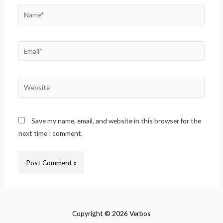
Name*
Email*
Website
Save my name, email, and website in this browser for the
next time I comment.
Copyright © 2026 Verbos