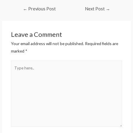
Post
←
Previous Post
Next Post
→
navigation
Leave a Comment
Your email address will not be published.
Required fields are
marked
*
Type
here..