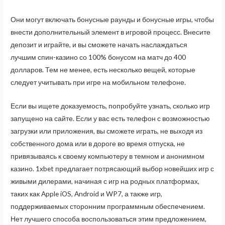
Они могут включать бонусные раунды и бонусные игры, чтобы
внести дополнительный элемент в игровой процесс. Внесите
депозит и играйте, и вы сможете начать наслаждаться
лучшим спин-казино со 100% бонусом на матч до 400
долларов. Тем не менее, есть несколько вещей, которые
следует учитывать при игре на мобильном телефоне.
Если вы ищете доказуемость, попробуйте узнать, сколько игр
запущено на сайте. Если у вас есть телефон с возможностью
загрузки или приложения, вы сможете играть, не выходя из
собственного дома или в дороге во время отпуска, не
привязываясь к своему компьютеру в темном и анонимном
казино. 1xbet предлагает потрясающий выбор новейших игр с
живыми дилерами, начиная с игр на родных платформах,
таких как Apple iOS, Android и WP7, а также игр,
поддерживаемых сторонним программным обеспечением.
Нет лучшего способа воспользоваться этим предложением,