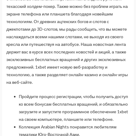
техасский холдем-покер. Также можно без проблем играть на
экране телефона или планшета благодаря новейшим
технологиям. От древних ацтекских богов и слотов с
джекпотами до 3D-слотов, мы рады сообщить, что вы можете
наслаждаться всеми нашими слотами, не выходя из своего
кресла или путешествуя на автобусе. Наша новостная лента
держит вас в курсе всех последних новостей и акций, а также
эксклюзивных бесплатных вращений и других эксклюзивных
предложений. 1xbet имеет новую веб-разработку и
технологию, а также разделяет онлайн-казино и онлайн-игры
на веб-сайте.
Пройдите процесс регистрации, чтобы получить доступ
ко всем бонусам бесплатных вращений, и обязательно
загрузите и запустите программное обеспечение 1xbet
на своем компьютере, планшете или телефоне.
Коллекция Arabian Nights понравится любителям
тематики Юго-Восточной Азии.