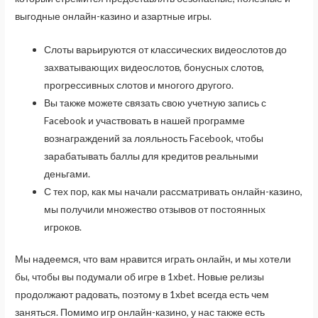
выгодные онлайн-казино и азартные игры.
Слоты варьируются от классических видеослотов до
захватывающих видеослотов, бонусных слотов,
прогрессивных слотов и многого другого.
Вы также можете связать свою учетную запись с
Facebook и участвовать в нашей программе
вознаграждений за лояльность Facebook, чтобы
зарабатывать баллы для кредитов реальными
деньгами.
С тех пор, как мы начали рассматривать онлайн-казино,
мы получили множество отзывов от постоянных
игроков.
Мы надеемся, что вам нравится играть онлайн, и мы хотели
бы, чтобы вы подумали об игре в 1xbet. Новые релизы
продолжают радовать, поэтому в 1xbet всегда есть чем
заняться. Помимо игр онлайн-казино, у нас также есть