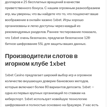
долларов и 25 бесплатных вращений в качестве
приветственного бонуса. С нашим огромным разнообразием
игр, мы уверены, что вы найдете что-то, что пощекочет ваше
воображение в онлайн-казино 1xbet. Игры хорошо
организованы и легко доступны через каждый из
рекомендуемых разделов. Раннее тестирование показало,
что 1xbet очень безопасен, предлагая безопасное 128-
битное шифрование SSL для защиты ваших данных.
Производители слотов в
игорном клубе 1xbet
1xbet Casino предлагает широкий выбор игр и огромное
количество внушающих доверие банковских методов,
которые включают более 80 вариантов депозита. 1xbet —
одна из первых крупных организаций по ставкам на
киберспорт. 1xbet использует новейшую технологию
шифрования и полностью основано на браузере. У нас есть