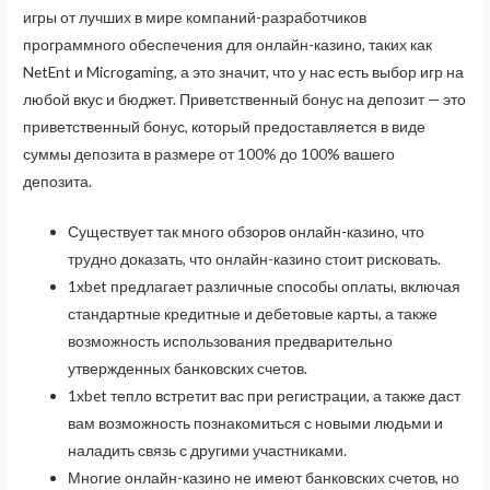
игры от лучших в мире компаний-разработчиков
программного обеспечения для онлайн-казино, таких как
NetEnt и Microgaming, а это значит, что у нас есть выбор игр на
любой вкус и бюджет. Приветственный бонус на депозит — это
приветственный бонус, который предоставляется в виде
суммы депозита в размере от 100% до 100% вашего
депозита.
Существует так много обзоров онлайн-казино, что
трудно доказать, что онлайн-казино стоит рисковать.
1xbet предлагает различные способы оплаты, включая
стандартные кредитные и дебетовые карты, а также
возможность использования предварительно
утвержденных банковских счетов.
1xbet тепло встретит вас при регистрации, а также даст
вам возможность познакомиться с новыми людьми и
наладить связь с другими участниками.
Многие онлайн-казино не имеют банковских счетов, но