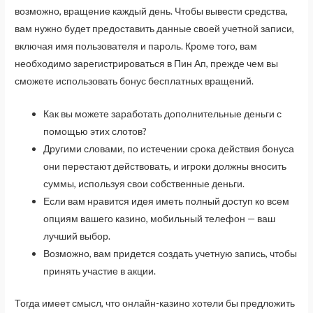
возможно, вращение каждый день. Чтобы вывести средства,
вам нужно будет предоставить данные своей учетной записи,
включая имя пользователя и пароль. Кроме того, вам
необходимо зарегистрироваться в Пин Ап, прежде чем вы
сможете использовать бонус бесплатных вращений.
Как вы можете заработать дополнительные деньги с
помощью этих слотов?
Другими словами, по истечении срока действия бонуса
они перестают действовать, и игроки должны вносить
суммы, используя свои собственные деньги.
Если вам нравится идея иметь полный доступ ко всем
опциям вашего казино, мобильный телефон — ваш
лучший выбор.
Возможно, вам придется создать учетную запись, чтобы
принять участие в акции.
Тогда имеет смысл, что онлайн-казино хотели бы предложить