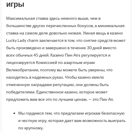
игры
Максимальная ставка здесь немного выше, чем в
большинстве других перечисленных бонусов, а минимальная
ставка на самом деле довольно низкая. Умная вещь в казино
Lucky Lady charm заключается в том, что снятие средств может
быть произведено и завершено в течение 30 дней вместо
всех обычных 45 дней. Казино Пин Апs регулируется и
лицензируется Комиссией по азартным играм
Великобритании, поэтому вы можете быть уверены, что
находитесь в надежных руках. Чтобы казино имело
отмеченную наградами репутацию, они должны быть
победителями. Единственное казино, которое может
предложить вам все это по лучшим ценам, — это Пин Ап.
Мы гордимся тем, что предлагаем игрокам безопасную
и честную игру, которая дает вам возможность выиграть
по-крупному.