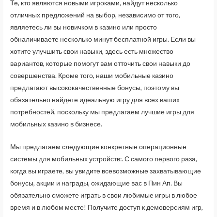
Те, кто являются новыми игроками, найдут несколько
отличных предложений на выбор, независимо от того,
являетесь ли вы новичком в казино или просто
обналичиваете несколько минут бесплатной игры. Если вы
хотите улучшить свои навыки, здесь есть множество
вариантов, которые помогут вам отточить свои навыки до
совершенства. Кроме того, наши мобильные казино
предлагают высококачественные бонусы, поэтому вы
обязательно найдете идеальную игру для всех ваших
потребностей, поскольку мы предлагаем лучшие игры для
мобильных казино в бизнесе.
Мы предлагаем следующие конкретные операционные
системы для мобильных устройств:. С самого первого раза,
когда вы играете, вы увидите всевозможные захватывающие
бонусы, акции и награды, ожидающие вас в Пин Ап. Вы
обязательно сможете играть в свои любимые игры в любое
время и в любом месте! Получите доступ к демоверсиям игр,