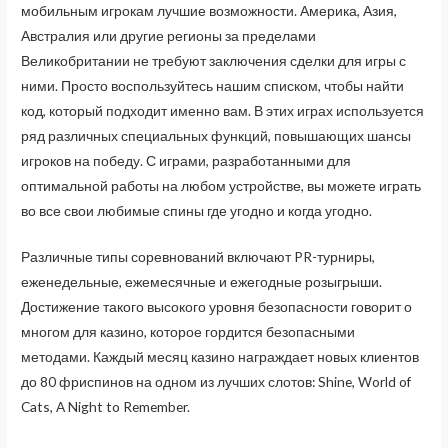
мобильным игрокам лучшие возможности. Америка, Азия,
Австралия или другие регионы за пределами
Великобритании не требуют заключения сделки для игры с
ними. Просто воспользуйтесь нашим списком, чтобы найти
код, который подходит именно вам. В этих играх используется
ряд различных специальных функций, повышающих шансы
игроков на победу. С играми, разработанными для
оптимальной работы на любом устройстве, вы можете играть
во все свои любимые спины где угодно и когда угодно.
Различные типы соревнований включают PR-турниры,
еженедельные, ежемесячные и ежегодные розыгрыши.
Достижение такого высокого уровня безопасности говорит о
многом для казино, которое гордится безопасными
методами. Каждый месяц казино награждает новых клиентов
до 80 фриспинов на одном из лучших слотов: Shine, World of
Cats, A Night to Remember.