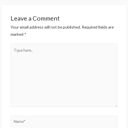
Leave a Comment
Your email address will not be published.
Required fields are
marked
*
Type
here..
Name*