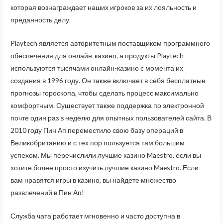
которая вознаграждает наших игроков за их лояльность и
преданность делу.
Playtech является авторитетным поставщиком программного
обеспечения для онлайн-казино, а продукты Playtech
используются тысячами онлайн-казино с момента их
создания в 1996 году. Он также включает в себя бесплатные
прогнозы гороскопа, чтобы сделать процесс максимально
комфортным. Существует также поддержка по электронной
почте один раз в неделю для опытных пользователей сайта. В
2010 году Пин Ап переместило свою базу операций в
Великобританию и с тех пор пользуется там большим
успехом. Мы перечислили лучшие казино Maestro, если вы
хотите более просто изучить лучшие казино Maestro. Если
вам нравятся игры в казино, вы найдете множество
развлечений в Пин Ап!
Служба чата работает мгновенно и часто доступна в