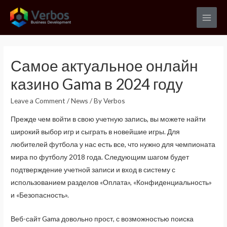
Skip
to
Main
content
Men
Самое актуальное онлайн
казино Gama в 2024 году
Leave a Comment
/
News
/ By
Verbos
Прежде чем войти в свою учетную запись, вы можете найти
широкий выбор игр и сыграть в новейшие игры. Для
любителей футбола у нас есть все, что нужно для чемпионата
мира по футболу 2018 года. Следующим шагом будет
подтверждение учетной записи и вход в систему с
использованием разделов «Оплата», «Конфиденциальность»
и «Безопасность».
Веб-сайт Gama довольно прост, с возможностью поиска