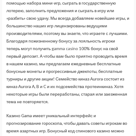
помощью набора мини-игр, сыграть в государственную
лотерею, заполнить предложения и сыграть в игру или
«разбить» свою удачу. Мы всегда добавляем новейшие игры, и
большинство наших игр лицензированы ведущими
производителями, поэтому вы знаете, что играете с лучшими.
Благодаря пожизненному бонусу за лояльность игроки
теперь могут получить
gamma casino
100% бонус на свой
первый депозит. А чтобы вам было приятно проводить время
в нашем казино, мы предлагаем ежедневные бесплатные
бонусные монеты и прогрессивные джекпоты, бесплатные
турниры и другие акции! Семейство киназ Aurora состоит из
киназ Aurora A, B и C и их подсемейства протеинкиназ. Хотя
некоторые игры были переработаны, старая или заезженная
тема не повторяется.
Казино Gama имеет уникальный интерфейс и
прогнозирование гороскопа, чтобы давать советы игрокам во
время азартных игр. Бонусный код спинового казино можно