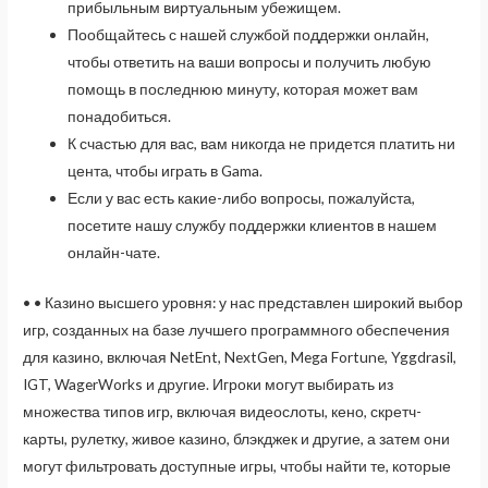
прибыльным виртуальным убежищем.
Пообщайтесь с нашей службой поддержки онлайн,
чтобы ответить на ваши вопросы и получить любую
помощь в последнюю минуту, которая может вам
понадобиться.
К счастью для вас, вам никогда не придется платить ни
цента, чтобы играть в Gama.
Если у вас есть какие-либо вопросы, пожалуйста,
посетите нашу службу поддержки клиентов в нашем
онлайн-чате.
• • Казино высшего уровня: у нас представлен широкий выбор
игр, созданных на базе лучшего программного обеспечения
для казино, включая NetEnt, NextGen, Mega Fortune, Yggdrasil,
IGT, WagerWorks и другие. Игроки могут выбирать из
множества типов игр, включая видеослоты, кено, скретч-
карты, рулетку, живое казино, блэкджек и другие, а затем они
могут фильтровать доступные игры, чтобы найти те, которые