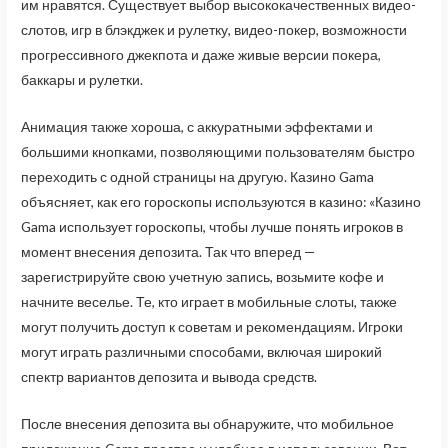
им нравятся. Существует выбор высококачественных видео-
слотов, игр в блэкджек и рулетку, видео-покер, возможности
прогрессивного джекпота и даже живые версии покера,
баккары и рулетки.
Анимация также хороша, с аккуратными эффектами и
большими кнопками, позволяющими пользователям быстро
переходить с одной страницы на другую. Казино Gama
объясняет, как его гороскопы используются в казино: «Казино
Gama использует гороскопы, чтобы лучше понять игроков в
момент внесения депозита. Так что вперед —
зарегистрируйте свою учетную запись, возьмите кофе и
начните веселье. Те, кто играет в мобильные слоты, также
могут получить доступ к советам и рекомендациям. Игроки
могут играть различными способами, включая широкий
спектр вариантов депозита и вывода средств.
После внесения депозита вы обнаружите, что мобильное