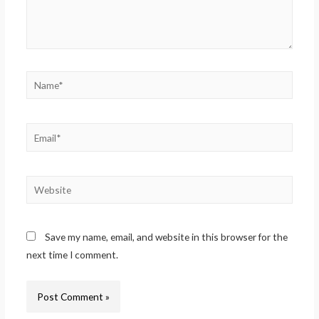
Name*
Email*
Website
Save my name, email, and website in this browser for the
next time I comment.