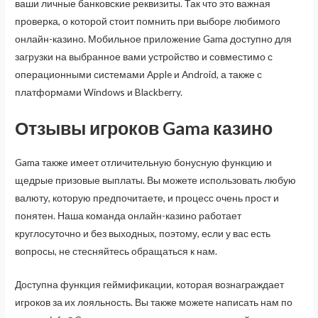
ваши личные банковские реквизиты. Так что это важная
проверка, о которой стоит помнить при выборе любимого
онлайн-казино. Мобильное приложение Gama доступно для
загрузки на выбранное вами устройство и совместимо с
операционными системами Apple и Android, а также с
платформами Windows и Blackberry.
Отзывы игроков Gama казино
Gama также имеет отличительную бонусную функцию и
щедрые призовые выплаты. Вы можете использовать любую
валюту, которую предпочитаете, и процесс очень прост и
понятен. Наша команда онлайн-казино работает
круглосуточно и без выходных, поэтому, если у вас есть
вопросы, не стесняйтесь обращаться к нам.
Доступна функция геймификации, которая вознаграждает
игроков за их лояльность. Вы также можете написать нам по