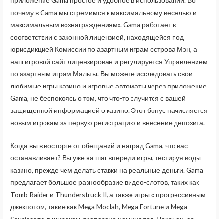
приложение Gama простое и удобное в использовании. Вот
почему в Gama мы стремимся к максимальному веселью и
максимальным вознаграждениям». Gama работает в
соответствии с законной лицензией, находящейся под
юрисдикцией Комиссии по азартным играм острова Мэн, а
наш игровой сайт лицензирован и регулируется Управлением
по азартным играм Мальты. Вы можете исследовать свои
любимые игры казино и игровые автоматы через приложение
Gama, не беспокоясь о том, что что-то случится с вашей
защищенной информацией о казино. Этот бонус начисляется
новым игрокам за первую регистрацию и внесение депозита.
Когда вы в восторге от обещаний и наград Gama, что вас
останавливает? Вы уже на шаг впереди игры, тестируя воды
казино, прежде чем делать ставки на реальные деньги. Gama
предлагает большое разнообразие видео-слотов, таких как
Tomb Raider и Thunderstruck II, а также игры с прогрессивным
джекпотом, такие как Mega Moolah, Mega Fortune и Mega
Saucissage, в широком диапазоне номиналов. Наконец, со